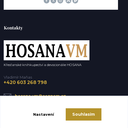
Kontakty
Křesťanské knihkupectví a devocionálie HOSANA
Vladimír Maňas
+420 603 268 798
hosana.vm@seznam.cz
Souhlasím
Nastavení