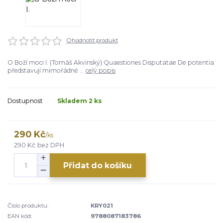
Ohodnotit produkt
O Boží moci I. (Tomáš Akvinský) Quaestiones Disputatae De potentia
představují mimořádné ...
celý popis
Dostupnost
Skladem 2 ks
290 Kč
/
ks
290 Kč
bez DPH
Přidat do košíku
Číslo produktu:
KRY021
EAN kód:
9788087183786