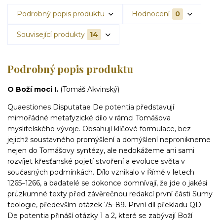
Podrobný popis produktu
Hodnocení
0
Související produkty
14
Podrobný popis produktu
O Boží moci I.
(Tomáš Akvinský)
Quaestiones Disputatae De potentia představují
mimořádné metafyzické dílo v rámci Tomášova
myslitelského vývoje. Obsahují klíčové formulace, bez
jejichž soustavného promýšlení a domýšlení nepronikneme
nejen do Tomášovy syntézy, ale nedokážeme ani sami
rozvíjet křesťanské pojetí stvoření a evoluce světa v
současných podmínkách. Dílo vznikalo v Římě v letech
1265–1266, a badatelé se dokonce domnívají, že jde o jakési
průzkumné texty před závěrečnou redakcí první části Sumy
teologie, především otázek 75–89. První díl překladu QD
De potentia přináší otázky 1 a 2, které se zabývají Boží