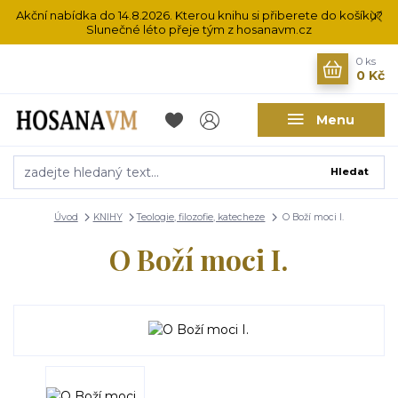
Akční nabídka do 14.8.2026. Kterou knihu si přiberete do košíku?
Slunečné léto přeje tým z hosanavm.cz
0
ks
0 Kč
Menu
Hledat
Úvod
KNIHY
Teologie, filozofie, katecheze
O Boží moci I.
O Boží moci I.