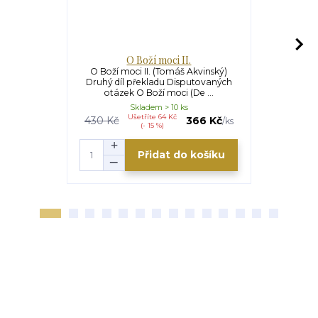
O Boží moci II.
O 
O Boží moci II. (Tomáš Akvinský)
O Boží moc
Druhý díl překladu Disputovaných
Poslední dí
otázek O Boží moci (De ...
otáz
Skladem > 10 ks
Ušetříte 64 Kč
U
430 Kč
366 Kč
360 Kč
/
ks
(- 15 %)
Přidat do košíku