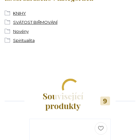
KNIHY
SVÁTOST BIŘMOVÁNÍ
Novény
Spiritualita
Související
9
produkty