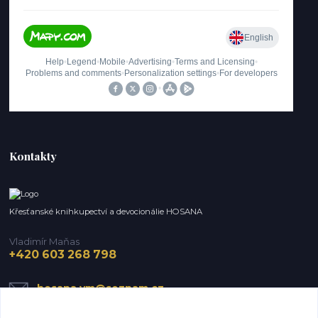
Kontakty
Křesťanské knihkupectví a devocionálie HOSANA
Vladimír Maňas
+420 603 268 798
hosana.vm@seznam.cz