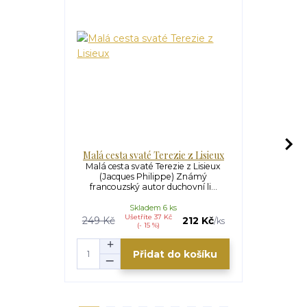
Malá cesta svaté Terezie z Lisieux
9 dní za „
Malá cesta svaté Terezie z Lisieux
9 dní za „
(Jacques Philippe) Známý
(Augusti
francouzský autor duchovní li...
Novéna v
Skladem 6 ks
S
Ušetříte 37 Kč
U
249 Kč
212 Kč
99 Kč
/
ks
(- 15 %)
Přidat do košíku