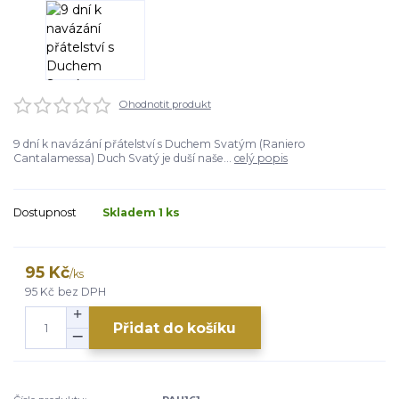
Ohodnotit produkt
9 dní k navázání přátelství s Duchem Svatým (Raniero
Cantalamessa) Duch Svatý je duší naše...
celý popis
Dostupnost
Skladem 1 ks
95 Kč
/
ks
95 Kč
bez DPH
Přidat do košíku