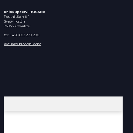
Knihkupectví HOSANA
Poutní dům č. 1
Svatý Hostýn
768 72 Chvalčov
tel.: +420 603 279 290
Aktuální prodejní doba