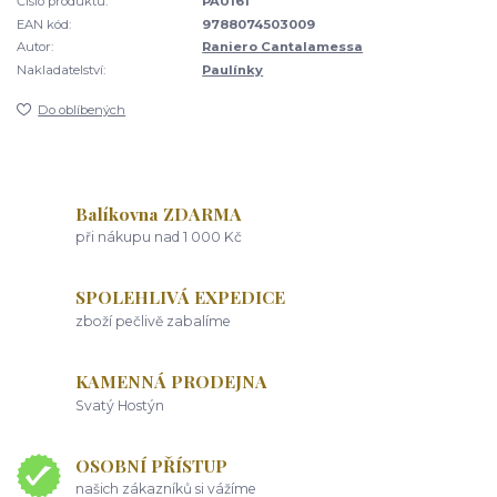
Číslo produktu:
PAU161
EAN kód:
9788074503009
Autor:
Raniero Cantalamessa
Nakladatelství:
Paulínky
Do oblíbených
Balíkovna ZDARMA
při nákupu nad 1 000 Kč
SPOLEHLIVÁ EXPEDICE
zboží pečlivě zabalíme
KAMENNÁ PRODEJNA
Svatý Hostýn
OSOBNÍ PŘÍSTUP
našich zákazníků si vážíme