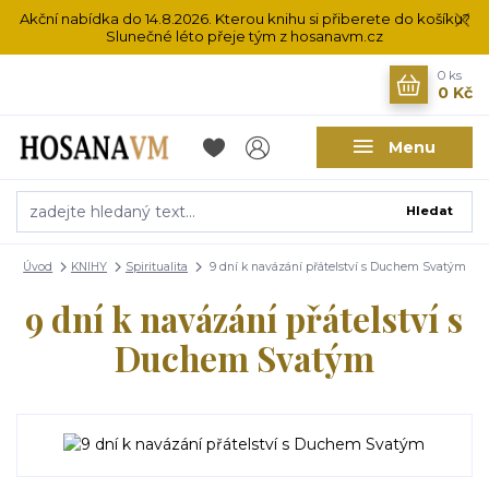
Akční nabídka do 14.8.2026. Kterou knihu si přiberete do košíku?
Slunečné léto přeje tým z hosanavm.cz
0
ks
0 Kč
Menu
Hledat
Úvod
KNIHY
Spiritualita
9 dní k navázání přátelství s Duchem Svatým
9 dní k navázání přátelství s
Duchem Svatým