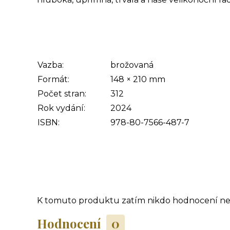
Vazba:
brožovaná
Formát:
148
×
210
mm
Počet stran:
312
Rok vydání:
2024
ISBN:
978-80-7566-487-7
K tomuto produktu zatím nikdo hodnocení nep
Hodnocení
0