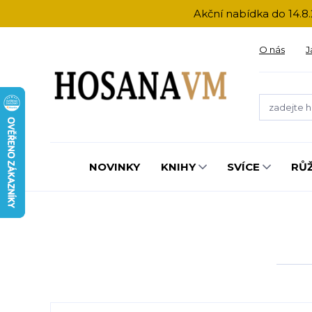
Akční nabídka do 14.8.
O nás
J
NOVINKY
KNIHY
SVÍCE
RŮ