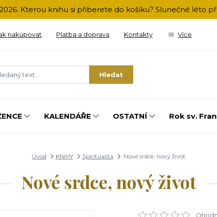
2026. Kterou knihu si přiberete do košíku? Slunečné léto 
ak nakupovat
Platba a doprava
Kontakty
Více
Hledat
ŽENCE
KALENDÁŘE
OSTATNÍ
Rok sv. Fran
Úvod
KNIHY
Spiritualita
Nové srdce, nový život
Nové srdce, nový život
Ohodno