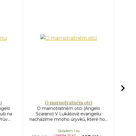
u
O marnotratném otci
Hořké 
ngelo
O marnotratném otci (Angelo
uši na
Scarano) V Lukášově evangeliu
Hořké 
ův...
nacházíme mnoho úryvků, které ho...
Krista
Skladem 1 ks
Ušetříte 26 Kč