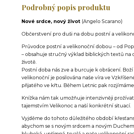
Podrobný popis produktu
Nové srdce, nový život
(Angelo Scarano)
Občerstvení pro duši na dobu postní a velikon
Průvodce postní a velikonoční dobou – od Pope
– obsahuje stručný výklad biblických textů na
životě.
Postní doba nás zve a burcuje k obrácení. Boží 
velikonoční je posilována naše víra ve Vzkříše
přijatého ve křtu. Během Letnic pak rozjímáme,
Knížka nám ta
k umožňuje intenzivněji prožíva
tajemstvím Velikonoc a naší konkrétní situací.
Vyjděme do tohoto důležitého období křesťans
abychom se s novým srdcem a novým Duchem s
hluboká, upřímná, trvalá a naše velikonoční ra