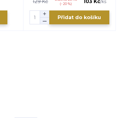
129 Kč
103 Kč
/
ks
(- 20 %)
Přidat do košíku