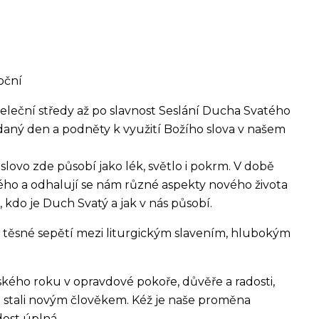
oční
leční středy až po slavnost Seslání Ducha Svatého
 daný den a podněty k využití Božího slova v našem
slovo zde působí jako lék, světlo i pokrm. V době
ného a odhalují se nám různé aspekty nového života
 kdo je Duch Svatý a jak v nás působí.
t těsné sepětí mezi liturgickým slavením, hlubokým
kého roku v opravdové pokoře, důvěře a radosti,
tali novým člověkem. Kéž je naše proměna
dost úplná.