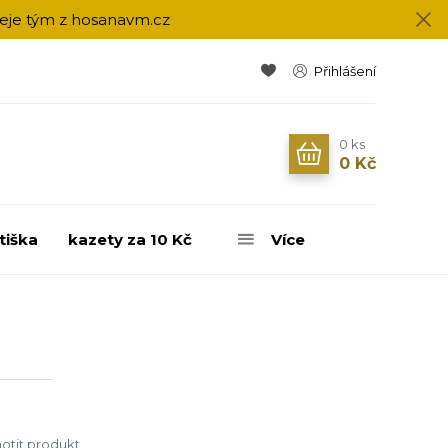
přeje tým z hosanavm.cz
Přihlášení
0
ks
0 Kč
tiška
kazety za 10 Kč
Více
tit produkt