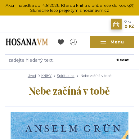
Akční nabídka do 14.8.2026. Kterou knihu si přiberete do košíku?
Slunečné léto přeje tým z hosanavm.cz
0
ks
0 Kč
Menu
Hledat
Úvod
KNIHY
Spiritualita
Nebe začíná v tobě
Nebe začíná v tobě