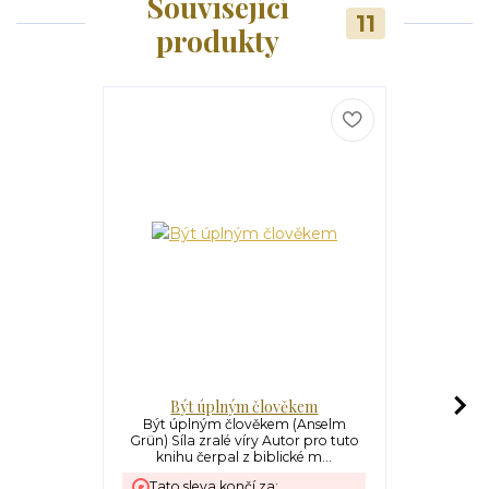
Související
11
produkty
Být úplným člověkem
D
Být úplným člověkem (Anselm
Důvěrná 
Grün) Síla zralé víry Autor pro tuto
Modlitby 
knihu čerpal z biblické m...
Mnoho lid
Tato sleva končí za: