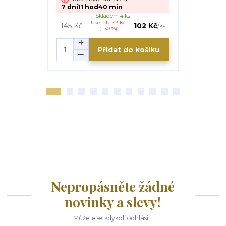
7
dní
11
hod
40
min
Skladem 4 ks
Ušetříte 43 Kč
145 Kč
102 Kč
/
ks
(- 30 %)
Přidat do košíku
Nepropásněte žádné
novinky a slevy!
Můžete se kdykoli odhlásit.