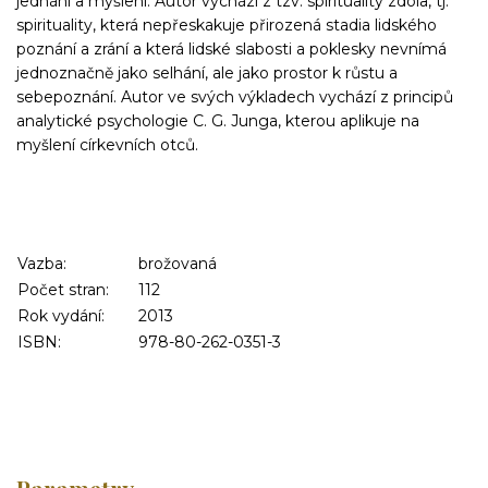
jednání a myšlení. Autor vychází z tzv. spirituality zdola, tj.
spirituality, která nepřeskakuje přirozená stadia lidského
poznání a zrání a která lidské slabosti a poklesky nevnímá
jednoznačně jako selhání, ale jako prostor k růstu a
sebepoznání. Autor ve svých výkladech vychází z principů
analytické psychologie C. G. Junga, kterou aplikuje na
myšlení církevních otců.
Vazba:
brožovaná
Počet stran:
112
Rok vydání:
2013
ISBN:
978-80-262-0351-3
Parametry