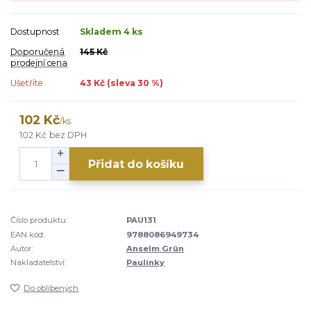
Dostupnost
Skladem 4 ks
Doporučená
145 Kč
prodejní cena
Ušetříte
43 Kč (sleva
30
%)
102 Kč
/
ks
102 Kč
bez DPH
Přidat do košíku
Číslo produktu:
PAU131
EAN kód:
9788086949734
Autor:
Anselm Grün
Nakladatelství:
Paulínky
Do oblíbených