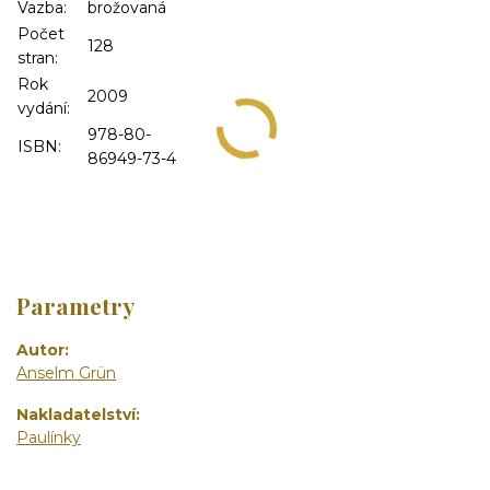
Vazba:
brožovaná
Počet
128
stran:
Rok
2009
vydání:
978-80-
ISBN:
86949-73-4
Parametry
Autor
Anselm Grün
Nakladatelství
Paulínky