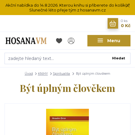
Akční nabídka do 14.8.2026. Kterou knihu si přiberete do košíku?
Slunečné léto přeje tým z hosanavm.cz
0
ks
0 Kč
Menu
Hledat
Úvod
KNIHY
Spiritualita
Být úplným člověkem
Být úplným člověkem