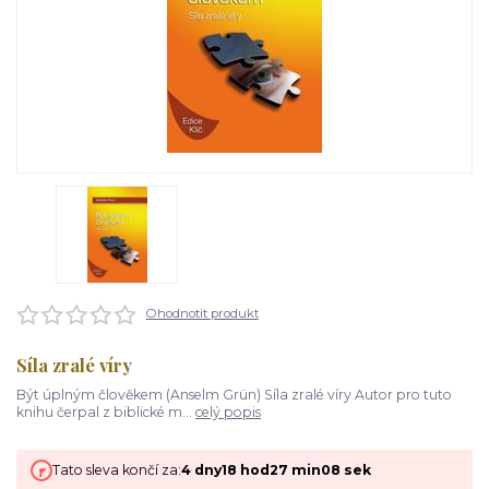
Ohodnotit produkt
Síla zralé víry
Být úplným člověkem (Anselm Grün) Síla zralé víry Autor pro tuto
knihu čerpal z biblické m...
celý popis
Tato sleva končí za:
4
dny
18
hod
27
min
08
sek