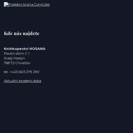
Kde nás najdete
Knihkupectví HOSANA
Poutní dům č. 1
Svatý Hostýn
768 72 Chvalčov
tel.: +420 603 279 290
Aktuální prodejní doba