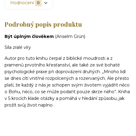
Hodnocení
0
Podrobný popis produktu
Být úplným člověkem
(Anselm Grün)
Síla zralé víry
Autor pro tuto knihu čerpal z biblické moudrosti a z
pramenů prvotního křesťanství, ale také ze své bohaté
psychologické praxe při doprovázení druhých. „Mnoho lidí
se dnes cítí vnitřně rozpolcených a rozervaných. Ale přesto
platí, že každý z nás je schopen svým životem vyjádřit něco
o Bohu, něco,
co se může podařit pouze skrze něho“. Kniha
v 5 krocích klade otázky a pomáhá v hledání způsobu, jak
prožít svůj život naplno.