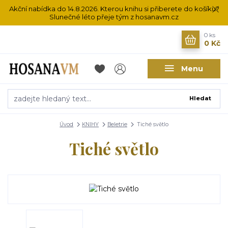
Akční nabídka do 14.8.2026. Kterou knihu si přiberete do košíku?
Slunečné léto přeje tým z hosanavm.cz
0
ks
0 Kč
Menu
Hledat
Úvod
KNIHY
Beletrie
Tiché světlo
Tiché světlo