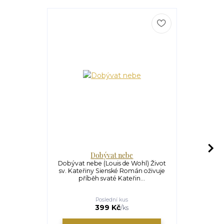
Dobývat nebe
Svě
Dobývat nebe (Louis de Wohl) Život
Kniha Robe
sv. Kateřiny Sienské Román oživuje
objevován
příběh svaté Kateřin...
příběhy
Poslední kus
U
499 Kč
399 Kč
/
ks