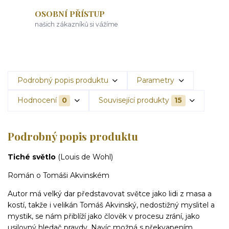
OSOBNÍ PŘÍSTUP
našich zákazníků si vážíme
Podrobný popis produktu
Parametry
Hodnocení
0
Související produkty
15
Podrobný popis produktu
Tiché světlo
(Louis de Wohl)
Román o Tomáši Akvinském
Autor má velký dar představovat světce jako lidi z masa a
kostí, takže i velikán Tomáš Akvinský, nedostižný myslitel a
mystik, se nám přiblíží jako člověk v procesu zrání, jako
usilovný hledač pravdy. Navíc možná s překvapením