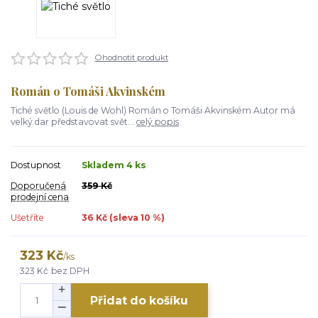
Ohodnotit produkt
Román o Tomáši Akvinském
Tiché světlo (Louis de Wohl) Román o Tomáši Akvinském Autor má
velký dar představovat svět...
celý popis
Dostupnost
Skladem 4 ks
Doporučená
359 Kč
prodejní cena
Ušetříte
36 Kč (sleva
10
%)
323 Kč
/
ks
323 Kč
bez DPH
Přidat do košíku