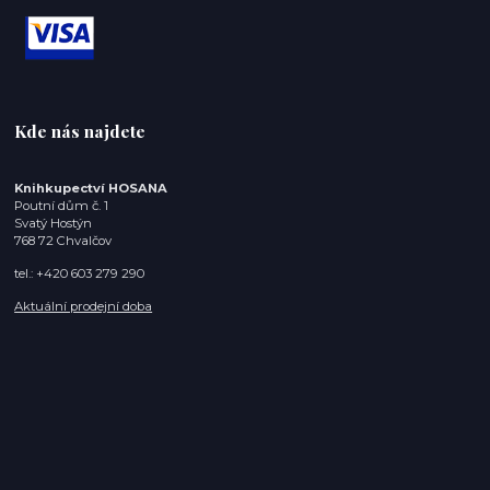
Kde nás najdete
Knihkupectví HOSANA
Poutní dům č. 1
Svatý Hostýn
768 72 Chvalčov
tel.: +420 603 279 290
Aktuální prodejní doba