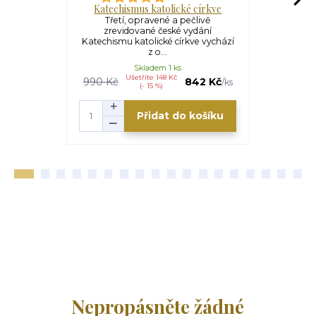
Katechismus katolické církve
Katec
Třetí, opravené a pečlivě
Katechis
zrevidované české vydání
výpravný t
Katechismu katolické církve vychází
celkem 68
z o...
Skladem 1 ks
Ušetříte 148 Kč
U
990 Kč
842 Kč
490 Kč
/
ks
(- 15 %)
Přidat do košíku
Nepropásněte žádné