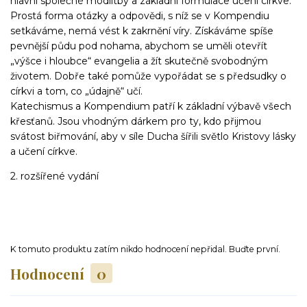
hlavní společné modlitb
y a základní formulace učení církve.
Prostá forma otázky a odpovědi, s níž se v Kompendiu
setkáváme, nemá vést k zakrnění víry. Získáváme spíše
pevnější půdu pod nohama, abychom se uměli otevřít
„výšce i hloubce“ evangelia a žít skutečně svobodným
životem. Dobře také pomůže vypořádat se s předsudky o
církvi a tom, co „údajně“ učí.
Katechismus a Kompendium patří k základní výbavě všech
křesťanů. Jsou vhodným dárkem pro ty, kdo přijmou
svátost biřmování, aby v síle Ducha šířili světlo Kristovy lásky
a učení církve.
2. rozšířené vydání
K tomuto produktu zatím nikdo hodnocení nepřidal. Buďte první.
Hodnocení
0