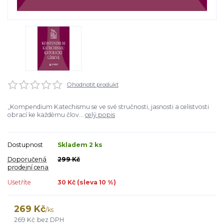
Ohodnotit produkt
„Kompendium Katechismu se ve své stručnosti, jasnosti a celistvosti
obrací ke každému člov...
celý popis
Dostupnost
Skladem 2 ks
Doporučená
299 Kč
prodejní cena
Ušetříte
30 Kč (sleva
10
%)
269 Kč
/
ks
269 Kč
bez DPH