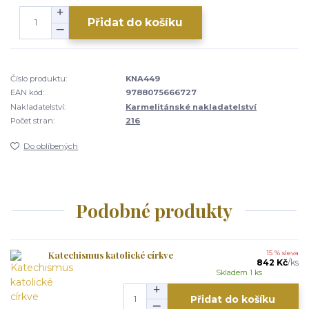
Přidat do košíku
Číslo produktu:
KNA449
EAN kód:
9788075666727
Nakladatelství:
Karmelitánské nakladatelství
Počet stran:
216
Do oblíbených
Podobné produkty
Katechismus katolické církve
15 % sleva
842 Kč
/
ks
Skladem 1 ks
Přidat do košíku