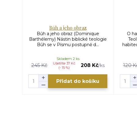
Bůh a jeho obraz
Bůh a jeho obraz (Dominique
O ha
Barthélemy) Nástin biblické teologie
Teo
Bůh se v Písmu postupně d...
habite
Skladem 2 ks
Ušetříte 37 Kč
245 Kč
208 Kč
120 K
/
ks
(- 15 %)
Přidat do košíku