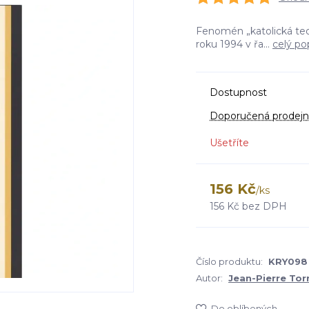
Fenomén „katolická teol
roku 1994 v řa...
celý po
Dostupnost
Doporučená prodejn
Ušetříte
156 Kč
/
ks
156 Kč
bez DPH
Číslo produktu:
KRY098
Autor:
Jean-Pierre Torr
Do oblíbených