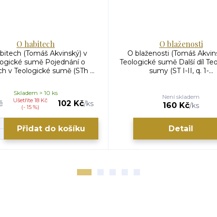
O habitech
O blaženosti
bitech (Tomáš Akvinský) v
O blaženosti (Tomáš Akvin
logické sumě Pojednání o
Teologické sumě Další díl Te
ch v Teologické sumě (STh ...
sumy (ST I-II, q. 1-...
Skladem > 10 ks
Není skladem
Ušetříte 18 Kč
č
102 Kč
/
ks
160 Kč
/
ks
(- 15 %)
Přidat do košíku
Detail