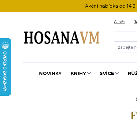
Akční nabídka do 14.8.
O nás
J
NOVINKY
KNIHY
SVÍCE
RŮ
F