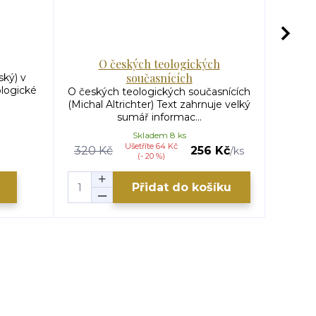
O českých teologických
současnících
ský) v
O stvo
ologické
v Te
O českých teologických současnících
T
(Michal Altrichter) Text zahrnuje velký
sumář informac...
Skladem 8 ks
Ušetříte 64 Kč
320 Kč
256 Kč
200 
/
ks
(- 20 %)
Přidat do košíku