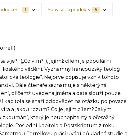
odnocení
Související produkty
1
8
orrell)
is-je?“ („Co vím?“), jejímž cílem je populární
i lidského vědění. Významný francouzský teolog
olická teologie“. Nejprve popisuje vznik tohoto
nství. Dále čtenáře seznamuje s některými
ní, přičemž uvedená jména a data slouží pouze
ší kapitola se snaží odpovědět na otázku po povaze
ii víra a jakou rozum? Co je jejím cílem? Jakým
 zkoumání, který je neuchopitelný a přesažný
logie. Poslední kapitola a Postskriptum z roku
 Samotnou Torrellovu práci uvádí důkladná studie o