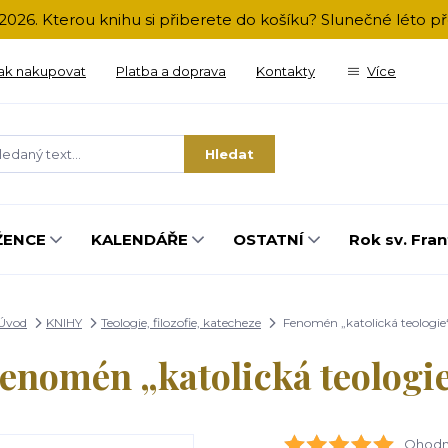
2026. Kterou knihu si přiberete do košíku? Slunečné léto 
ak nakupovat
Platba a doprava
Kontakty
Více
Hledat
ŽENCE
KALENDÁŘE
OSTATNÍ
Rok sv. Fran
Úvod
KNIHY
Teologie, filozofie, katecheze
Fenomén „katolická teologie
enomén „katolická teologi
Ohodno