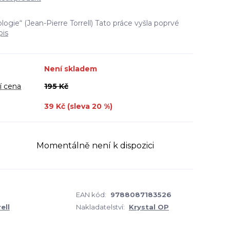
ogie“ (Jean-Pierre Torrell) Tato práce vyšla poprvé
pis
Není skladem
í cena
195 Kč
39 Kč (sleva
20
%)
Momentálně není k dispozici
EAN kód:
9788087183526
ell
Nakladatelství:
Krystal OP