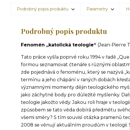
Podrobný popis produktu
Parametry
H
Podrobný popis produktu
Fenomén „katolická teologie“
(Jean-Pierre T
Tato práce vyšla poprvé roku 1994 v řadě „Que sa
formou seznamovat čtenáře s různými oblastm
zde pojednává o fenoménu, který se nazývá „kat
termínu a jeho chápání v raných dobách křesťa
významnými momenty dějin teologického myšle
jako záchytné body pro důležité myšlenky. Dal
teologie jakožto vědy. Jakou roli hraje v teolog
způsobem se tato věda dobírá předmětu svého
všemi směry? S tím souvisí otázka pramenů teo
2008 se věnují aktuálním proudům v teologii.