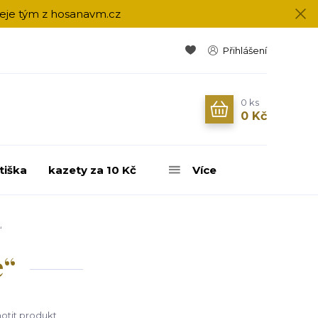
přeje tým z hosanavm.cz
Přihlášení
0
ks
0 Kč
tiška
kazety za 10 Kč
Více
“
e“
tit produkt