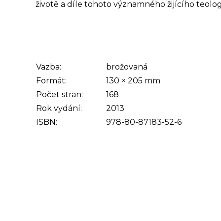
životě a díle tohoto významného žijícího teolog
Vazba:
brožovaná
Formát:
130
×
205
mm
Počet stran:
168
Rok vydání:
2013
ISBN:
978-80-87183-52-6