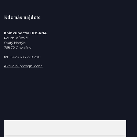
Kde nás najdete
Knihkupectví HOSANA
Poutní dům č. 1
Svatý Hostýn
768 72 Chvalčov
tel.: +420 603 279 290
Aktuální prodejní doba