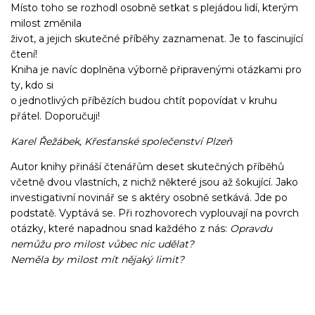
Místo toho se rozhodl osobně setkat s plejádou lidí, kterým
milost změnila
život, a jejich skutečné příběhy zaznamenat. Je to fascinující
čtení!
Kniha je navíc doplněna výborně připravenými otázkami pro
ty, kdo si
o jednotlivých příbězích budou chtít popovídat v kruhu
přátel. Doporučuji!
Karel Řežábek, Křesťanské společenství Plzeň
Autor knihy přináší čtenářům deset skutečných příběhů
včetně dvou vlastních, z nichž některé jsou až šokující. Jako
investigativní novinář se s aktéry osobně setkává. Jde po
podstatě. Vyptává se. Při rozhovorech vyplouvají na povrch
otázky, které napadnou snad každého z nás:
Opravdu
nemůžu pro milost vůbec nic udělat?
Neměla by milost mít nějaký limit?