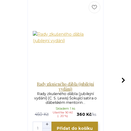
Rady zkušeného ďábla (jubilejní
Proč (
vydání)
Proč (ne)
Máhrik, 
Rady zkušeného ďábla (jubilejní
křesťan
vydání) (C. S. Lewis) Šokující satira o
ďábelském mentorin...
Skladem 1 ks
Ušetříte 90 Kč
U
450 Kč
360 Kč
285 Kč
/
ks
(- 20 %)
Přidat do košíku