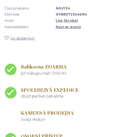
Číslo produktu:
NAV134
EAN kód:
9788072554690
Autor:
Lee Strobel
Nakladatelství:
Návrat domů
Do oblíbených
Balíkovna ZDARMA
při nákupu nad 1 000 Kč
SPOLEHLIVÁ EXPEDICE
zboží pečlivě zabalíme
KAMENNÁ PRODEJNA
Svatý Hostýn
OSOBNÍ PŘÍSTUP