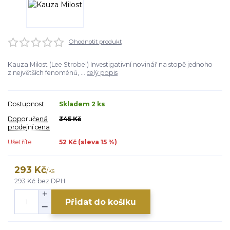
Ohodnotit produkt
Kauza Milost (Lee Strobel) Investigativní novinář na stopě jednoho
z největších fenoménů, ...
celý popis
Dostupnost
Skladem 2 ks
Doporučená
345 Kč
prodejní cena
Ušetříte
52 Kč (sleva
15
%)
293 Kč
/
ks
293 Kč
bez DPH
Přidat do košíku