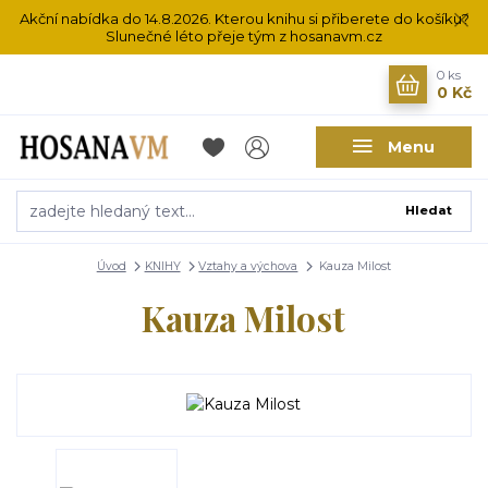
Akční nabídka do 14.8.2026. Kterou knihu si přiberete do košíku?
Slunečné léto přeje tým z hosanavm.cz
0
ks
0 Kč
Menu
Hledat
Úvod
KNIHY
Vztahy a výchova
Kauza Milost
Kauza Milost