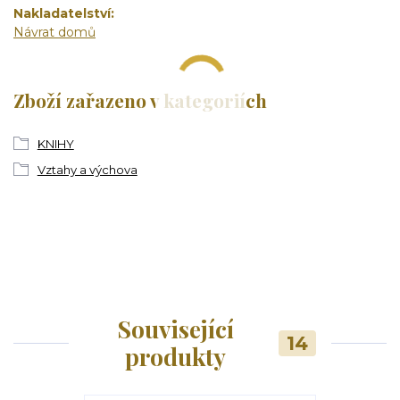
Nakladatelství
Návrat domů
Zboží zařazeno v kategoriích
KNIHY
Vztahy a výchova
Související
14
produkty