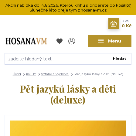
Akční nabídka do 14.8.2026. Kterou knihu si přiberete do košíku?
Slunečné léto přeje tým z hosanavm.cz
0
ks
0 Kč
Menu
Hledat
Úvod
KNIHY
Vztahy a výchova
Pět jazyků lásky a děti (deluxe)
Pět jazyků lásky a děti
(deluxe)