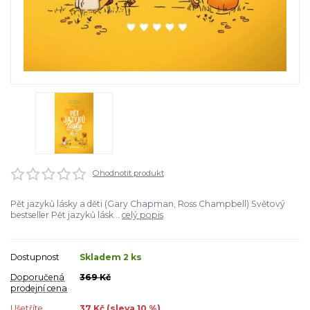
Ohodnotit produkt
Pět jazyků lásky a děti (Gary Chapman, Ross Champbell) Světový
bestseller Pět jazyků lásk...
celý popis
Dostupnost
Skladem 2 ks
Doporučená
369 Kč
prodejní cena
Ušetříte
37 Kč (sleva
10
%)