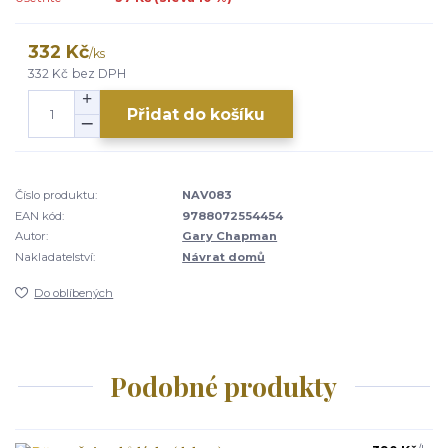
332 Kč
/
ks
332 Kč
bez DPH
Přidat do košíku
Číslo produktu:
NAV083
EAN kód:
9788072554454
Autor:
Gary Chapman
Nakladatelství:
Návrat domů
Do oblíbených
Podobné produkty