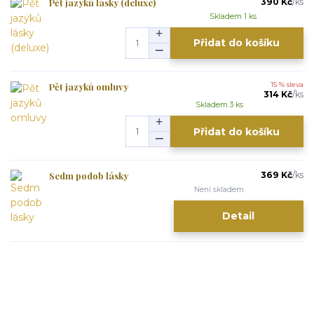
Pět jazyků lásky (deluxe)
390 Kč
/
ks
Skladem 1 ks
Přidat do košíku
Pět jazyků omluvy
15 % sleva
314 Kč
/
ks
Skladem 3 ks
Přidat do košíku
Sedm podob lásky
369 Kč
/
ks
Není skladem
Detail