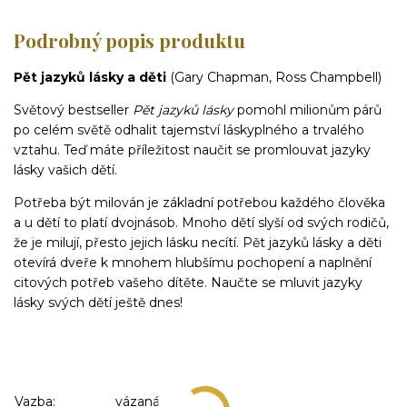
Podrobný popis produktu
Pět jazyků lásky a děti
(Gary Chapman, Ross Champbell)
Světový bestseller
Pět jazyků lásky
pomohl milionům párů
po celém světě odhalit tajemství láskyplného a trvalého
vztahu. Teď máte příležitost naučit se promlouvat jazyky
lásky vašich dětí.
Potřeba být milován je základní potřebou každého člověka
a u dětí to platí dvojnásob. Mnoho dětí slyší od svých rodičů,
že je milují, přesto jejich lásku necítí. Pět jazyků lásky a děti
otevírá dveře k mnohem hlubšímu pochopení a naplnění
citových potřeb vašeho dítěte. Naučte se mluvit jazyky
lásky svých dětí ještě dnes!
Vazba:
vázaná