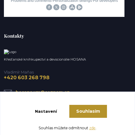
Kontakty
Křesťanské knihkupectví a devocionálie HOSANA
Vladimír Maňas
+420 603 268 798
hosana.vm@seznam.cz
Souhlasím
Nastavení
Souhlas můžete odmítnout
zde
.
Vytvořeno na
Eshop-rychle.cz