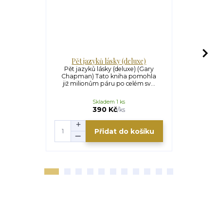
Pět jazyků lásky (deluxe)
Sed
Pět jazyků lásky (deluxe) (Gary
Sedm podob
Chapman) Tato kniha pomohla
Světový bes
již milionům páru po celém sv...
má pok
Skladem 1 ks
390 Kč
/
ks
Přidat do košíku