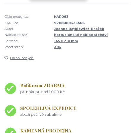
Číslo produktu:
KAR063
EAN kód:
9788088325406
Autor:
Joanna Bątkiewicz-Brożek
Nakladatelství:
Kartuziánské nakladatelství
Formát:
145 × 210 mm
Počet stran:
384
Do oblíbených
Balíkovna ZDARMA
při nákupu nad 1 000 Kč
SPOLEHLIVÁ EXPEDICE
zboží pečlivě zabalíme
KAMENNÁ PRODEJNA