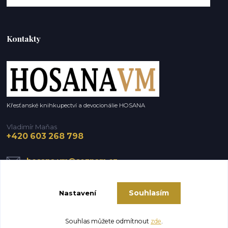
Kontakty
Křesťanské knihkupectví a devocionálie HOSANA
Vladimír Maňas
+420 603 268 798
hosana.vm@seznam.cz
Souhlasím
Nastavení
Souhlas můžete odmítnout
zde
.
Vytvořeno na
Eshop-rychle.cz