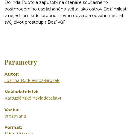
Dolinda Ruotola zapůsobí na čtenáře současného
postmoderního uspěchaného světa jako ostrov Boží milosti,
v nejednom srdci probudí novou důvěru a odvahu nechat
svůj život prostoupit Boží vůlí.
Parametry
Autor
Joanna Bątkiewicz-Brożek
Nakladatelství
Kartuziánské nakladatelství
Vazba
brožovaná
Formát
145 × 210 mm