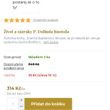
Ohodnotit produkt
Život a zázraky P. Dolinda Ruotola
Autorka knihy, Joanna Bątkiewicz-Brożek, se již několik let věnuje
výzkumu života Božího s...
celý popis
Dostupnost
Skladem 2 ks
Doporučená
349 Kč
prodejní cena
Ušetříte
35 Kč (sleva
10
%)
314 Kč
/
ks
314 Kč
bez DPH
Přidat do košíku