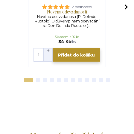
2 hodnocení
Novéna odevzdanosti
Ježíš
Novéna odevzdanosti (P. Dolindo
Ježíši, posta
Ruotolo) O důvěryplném odevzdání
Luciano Reg
se Don Dolindo Ruotolo (...
ve 
Skladem > 10 ks
U
329 Kč
34 Kč
/
ks
Přidat do košíku