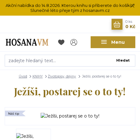
Akční nabídka do 14.8.2026. Kterou knihu si přiberete do košíku?
Slunečné léto přeje tým z hosanavm.cz
0
ks
0 Kč
Menu
Hledat
Úvod
KNIHY
Životopisy, dějiny
Ježíši, postarej se o to ty!
Ježíši, postarej se o to ty!
Náš tip