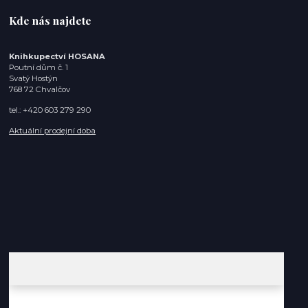
Kde nás najdete
Knihkupectví HOSANA
Poutní dům č. 1
Svatý Hostýn
768 72 Chvalčov
tel.: +420 603 279 290
Aktuální prodejní doba