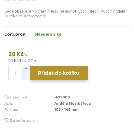
Sada obsahuje 76 básní/veršů na jednotlivých listech. Autor: Anděla
Muzikářová
celý popis
Dostupnost
Skladem 2 ks
20 Kč
/
ks
20 Kč
bez DPH
Přidat do košíku
Číslo produktu:
HOS008
Autor:
Anděla Muzikářová
Formát:
105 × 148 mm
Do oblíbených