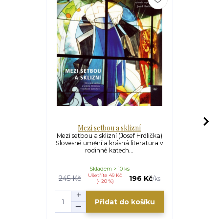
Mezi setbou a sklizní
Hoříc
Mezi setbou a sklizní (Josef Hrdlička)
Hořící dí
Slovesné umění a krásná literatura v
Southwell
rodinné katech...
přelož
Skladem > 10 ks
Ušetříte 49 Kč
U
245 Kč
196 Kč
185 Kč
/
ks
(- 20 %)
Přidat do košíku