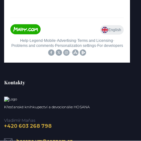
Kontakty
Křesťanské knihkupectví a devocionálie HOSANA
Vladimír Maňas
+420 603 268 798