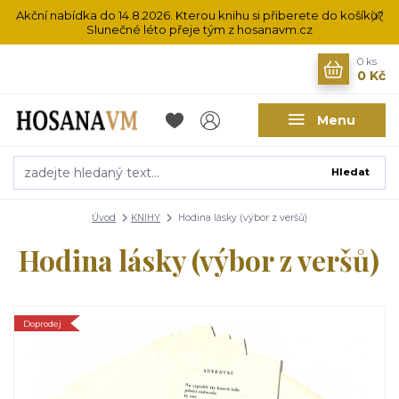
Akční nabídka do 14.8.2026. Kterou knihu si přiberete do košíku?
Slunečné léto přeje tým z hosanavm.cz
0
ks
0 Kč
Menu
Hledat
Úvod
KNIHY
Hodina lásky (výbor z veršů)
Hodina lásky (výbor z veršů)
Doprodej