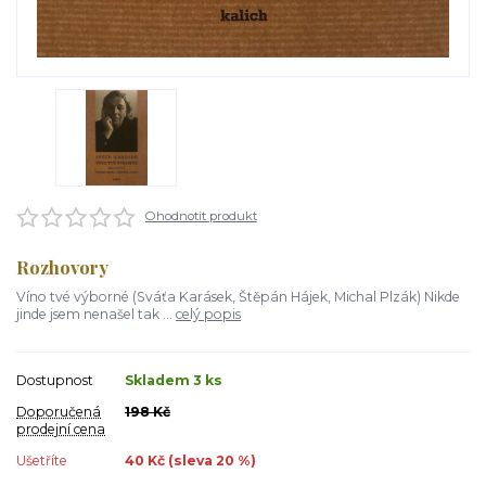
Ohodnotit produkt
Rozhovory
Víno tvé výborné (Sváťa Karásek, Štěpán Hájek, Michal Plzák) Nikde
jinde jsem nenašel tak ...
celý popis
Dostupnost
Skladem 3 ks
Doporučená
198 Kč
prodejní cena
Ušetříte
40 Kč (sleva
20
%)