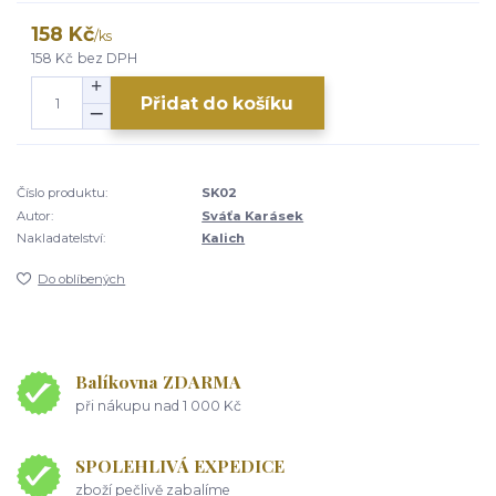
158 Kč
/
ks
158 Kč
bez DPH
Přidat do košíku
Číslo produktu:
SK02
Autor:
Sváťa Karásek
Nakladatelství:
Kalich
Do oblíbených
Balíkovna ZDARMA
při nákupu nad 1 000 Kč
SPOLEHLIVÁ EXPEDICE
zboží pečlivě zabalíme