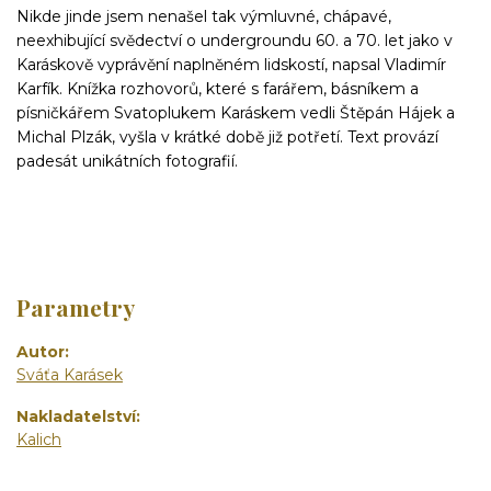
Nikde jinde jsem nenašel tak výmluvné, chápavé,
neexhibující svědectví o undergroundu 60. a 70. let jako v
Karáskově vyprávění naplněném lidskostí, napsal Vladimír
Karfík. Knížka rozhovorů, které s farářem, básníkem a
písničkářem Svatoplukem Karáskem vedli Štěpán Hájek a
Michal Plzák, vyšla v krátké době již potřetí. Te
xt provází
padesát unikátních fotografií.
Parametry
Autor
Sváťa Karásek
Nakladatelství
Kalich