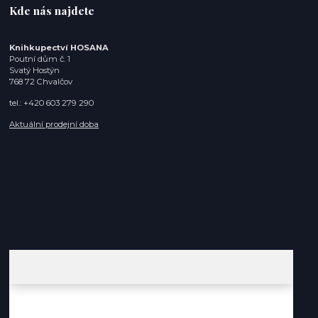
Kde nás najdete
Knihkupectví HOSANA
Poutní dům č. 1
Svatý Hostýn
768 72 Chvalčov
tel.: +420 603 279 290
Aktuální prodejní doba