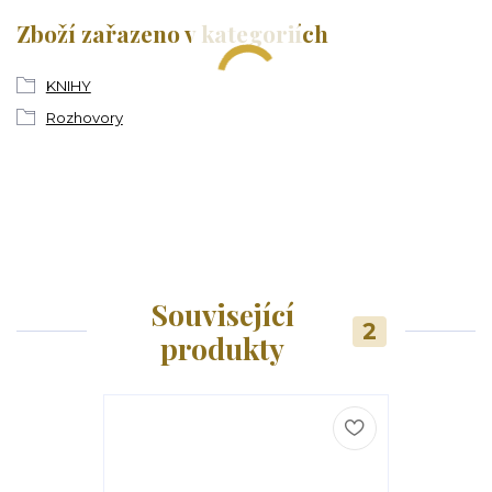
Zboží zařazeno v kategoriích
KNIHY
Rozhovory
Související
2
produkty