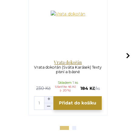
Vrata dokořán
Víra 
Vrata dokořán (Sváťa Karásek) Texty
Víra je m
písní a básně
Svoboda
Arcibiskup 
Skladem 1 ks
Ušetříte 46 Kč
U
230 Kč
184 Kč
248 Kč
/
ks
(- 20 %)
Přidat do košíku