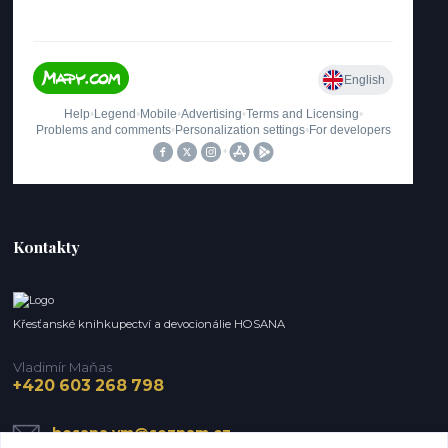
Kontakty
Křesťanské knihkupectví a devocionálie HOSANA
Vladimír Maňas
+420 603 268 798
hosana.vm@seznam.cz