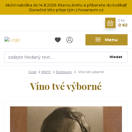
Akční nabídka do 14.8.2026. Kterou knihu si přiberete do košíku?
Slunečné léto přeje tým z hosanavm.cz
0
ks
0 Kč
Menu
Hledat
Úvod
KNIHY
Rozhovory
Víno tvé výborné
Víno tvé výborné