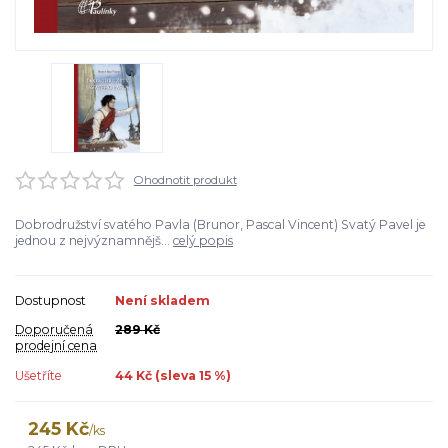
Ohodnotit produkt
Dobrodružství svatého Pavla (Brunor, Pascal Vincent) Svatý Pavel je
jednou z nejvýznamnějš...
celý popis
Dostupnost
Není skladem
Doporučená
289 Kč
prodejní cena
Ušetříte
44 Kč (sleva
15
%)
245 Kč
/
ks