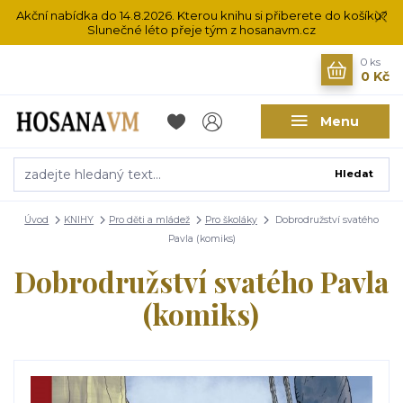
Akční nabídka do 14.8.2026. Kterou knihu si přiberete do košíku?
Slunečné léto přeje tým z hosanavm.cz
0
ks
0 Kč
Menu
Hledat
Úvod
KNIHY
Pro děti a mládež
Pro školáky
Dobrodružství svatého
Pavla (komiks)
Dobrodružství svatého Pavla
(komiks)