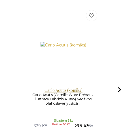
Carlo Acutis (komiks)
Příběh Ter
Carlo Acutis (Camille W. de Prévaux,
Příběh Te
ilustrace Fabrizio Russo) Nedávno
Dupuy) Ter
blahoslavený „Boží ...
Francii
Skladem 3 ks
Ušetříte 50 Kč
U
329 Kč
279 Kč
289 Kč
/
ks