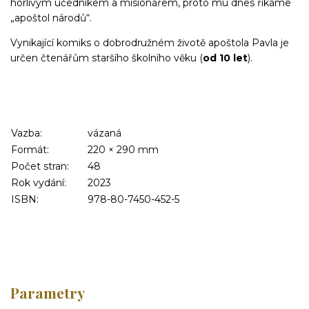
horlivým učedníkem a misionářem, proto mu dnes říkáme
„apoštol národů“.
Vynikající komiks o dobrodružném životě apoštola Pavla je
určen čtenářům staršího školního věku (
od 10 let
).
Vazba:
vázaná
Formát:
220 × 290 mm
Počet stran:
48
Rok vydání:
2023
ISBN:
978-80-7450-452-5
Parametry