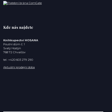
Kde nás najdete
Knihkupectví HOSANA
Poutní dům č. 1
Svatý Hostýn
768 72 Chvalčov
tel.: +420 603 279 290
Aktuální prodejní doba