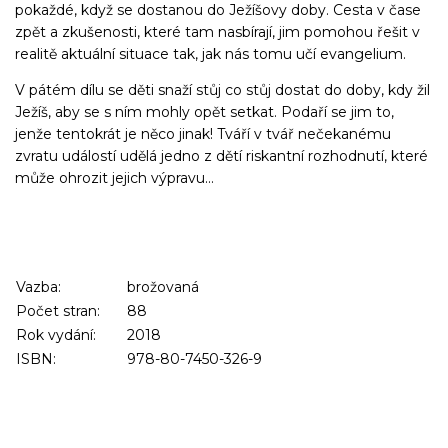
pokaždé, když se dostanou do Ježíšovy doby. Cesta v čase
zpět a zkušenosti, které tam nasbírají, jim pomohou řešit v
realitě aktuální situace tak, jak nás tomu učí evangelium.
V pátém dílu se děti snaží stůj co stůj dostat do doby, kdy žil
Ježíš, aby se s ním mohly opět setkat. Podaří se jim to,
jenže tentokrát je něco jinak! Tváří v tvář nečekanému
zvratu událostí udělá jedno z dětí riskantní rozhodnutí, které
může ohrozit jejich výpravu...
Vazba:
brožovaná
Počet stran:
88
Rok vydání:
2018
ISBN:
978-80-7450-326-9