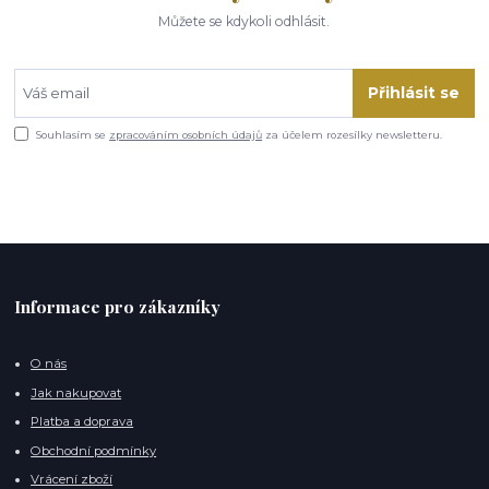
Můžete se kdykoli odhlásit.
Přihlásit se
Souhlasím se
zpracováním osobních údajů
za účelem rozesílky newsletteru.
Informace pro zákazníky
O nás
Jak nakupovat
Platba a doprava
Obchodní podmínky
Vrácení zboží