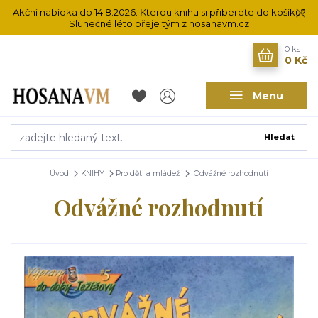
Akční nabídka do 14.8.2026. Kterou knihu si přiberete do košíku?
Slunečné léto přeje tým z hosanavm.cz
0
ks
0 Kč
Menu
Hledat
Úvod
KNIHY
Pro děti a mládež
Odvážné rozhodnutí
Odvážné rozhodnutí