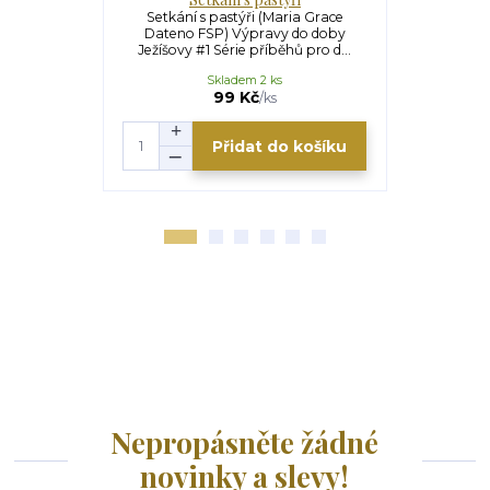
Setkání s pastýři (Maria Grace
Ztraceni
Dateno FSP) Výpravy do doby
Dateno F
Ježíšovy #1 Série příběhů pro d...
Ježíšovy #2
Skladem 2 ks
99 Kč
/
ks
Přidat do košíku
Nepropásněte žádné
novinky a slevy!