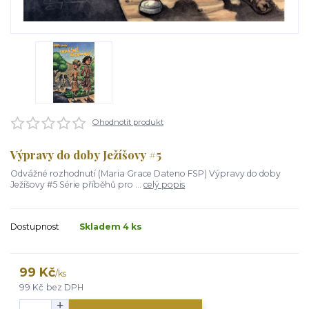
Ohodnotit produkt
Výpravy do doby Ježíšovy #5
Odvážné rozhodnutí (Maria Grace Dateno FSP) Výpravy do doby
Ježíšovy #5 Série příběhů pro ...
celý popis
Dostupnost
Skladem 4 ks
99 Kč
/
ks
99 Kč
bez DPH