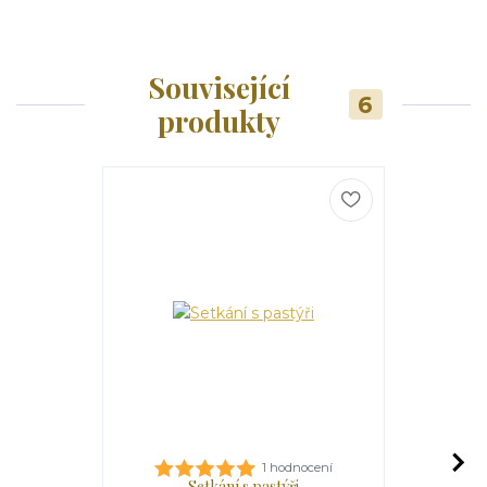
Související
6
produkty
1 hodnocení
Setkání s pastýři
Zt