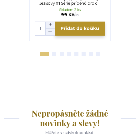
Ježíšovy #1 Série příběhů pro d...
Ježíšovy #2
Skladem 2 ks
99 Kč
/
ks
Přidat do košíku
Nepropásněte žádné
novinky a slevy!
Můžete se kdykoli odhlásit.