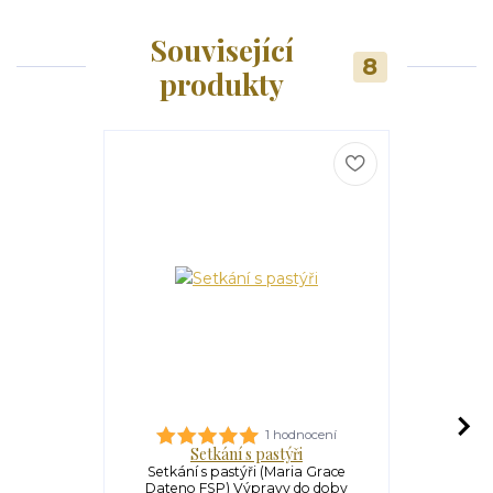
Související
8
produkty
1 hodnocení
Setkání s pastýři
Zt
Setkání s pastýři (Maria Grace
Ztraceni
Dateno FSP) Výpravy do doby
Dateno F