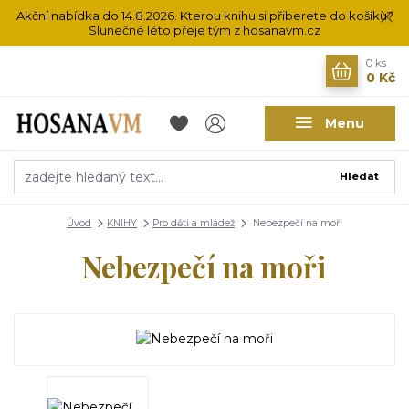
Akční nabídka do 14.8.2026. Kterou knihu si přiberete do košíku?
Slunečné léto přeje tým z hosanavm.cz
0
ks
0 Kč
Menu
Hledat
Úvod
KNIHY
Pro děti a mládež
Nebezpečí na moři
Nebezpečí na moři