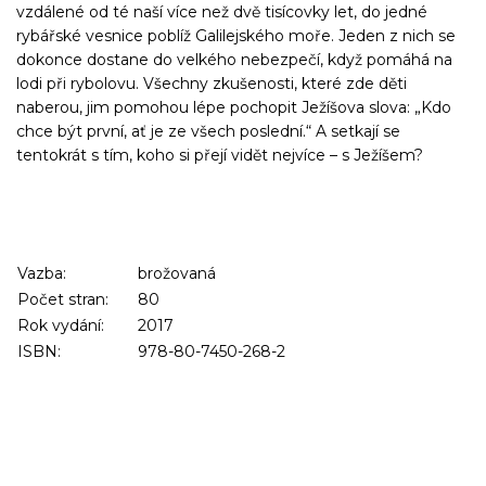
vzdálené od té naší více než dvě tisícovky let, do jedné
rybářské vesnice poblíž Galilejského moře. Jeden z nich se
dokonce dostane do velkého nebezpečí, když pomáhá na
lodi při rybolovu. Všechny zkušenosti, které zde děti
naberou, jim pomohou lépe pochopit Ježíšova slova: „Kdo
chce být první, ať je ze všech poslední.“ A setkají se
tentokrát s tím, koho si přejí vidět nejvíce – s Ježíšem?
Vazba:
brožovaná
Počet stran:
80
Rok vydání:
2017
ISBN:
978-80-7450-268-2