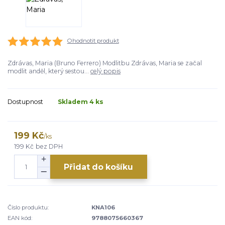
Ohodnotit produkt
Zdrávas, Maria (Bruno Ferrero) Modlitbu Zdrávas, Maria se začal
modlit anděl, který sestou...
celý popis
Dostupnost
Skladem 4 ks
199 Kč
/
ks
199 Kč
bez DPH
Přidat do košíku
Číslo produktu:
KNA106
EAN kód:
9788075660367