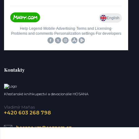
Kontakty
Křesťanské knihkupectví a devocionálie HOSANA
Vladimír Maňas
+420 603 268 798
hosana.vm@seznam.cz