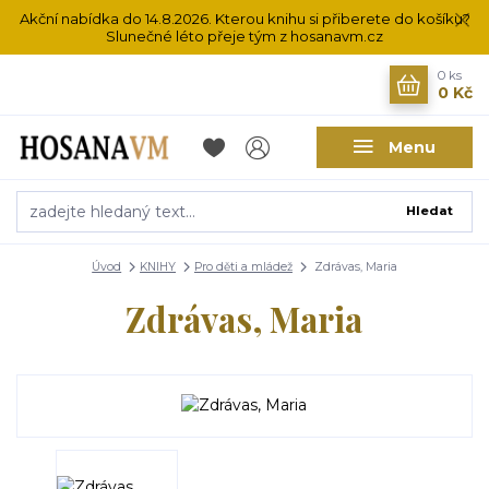
Akční nabídka do 14.8.2026. Kterou knihu si přiberete do košíku?
Slunečné léto přeje tým z hosanavm.cz
0
ks
0 Kč
Menu
Hledat
Úvod
KNIHY
Pro děti a mládež
Zdrávas, Maria
Zdrávas, Maria