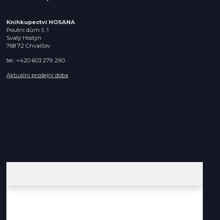
Knihkupectví HOSANA
Poutní dům č. 1
Svatý Hostýn
768 72 Chvalčov
tel.: +420 603 279 290
Aktuální prodejní doba