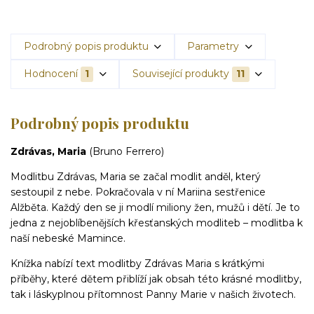
Podrobný popis produktu
Parametry
Hodnocení
1
Související produkty
11
Podrobný popis produktu
Zdrávas, Maria
(Bruno Ferrero)
Modlitbu Zdrávas, Maria se začal modlit anděl, který
sestoupil z nebe. Pokračovala v ní Mariina sestřenice
Alžběta. Každý den se ji modlí miliony žen, mužů i dětí. Je to
jedna z nejoblíbenějších křesťanských modliteb – modlitba k
naší nebeské Mamince.
Knížka nabízí text modlitby Zdrávas Maria s krátkými
příběhy, které dětem přiblíží jak obsah této krásné modlitby,
tak i láskyplnou přítomnost Panny Marie v našich životech.