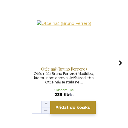
Otče náš (Bruno Ferrero)
Otče náš (Bruno Ferrero) Modlitba,
Věřím (Brun
kterou nám daroval Ježíš Modlitba
vyznání v
Otče náš se stala nej...
všemoh
Skladem 1 ks
239 Kč
/
ks
Přidat do košíku