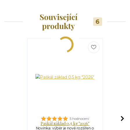
Související
6
produkty
5 hodnocení
Paškál základ 0,5 kg "2026"
Kost
Novinka: výběr je nově rozšířen o
Kostelní s