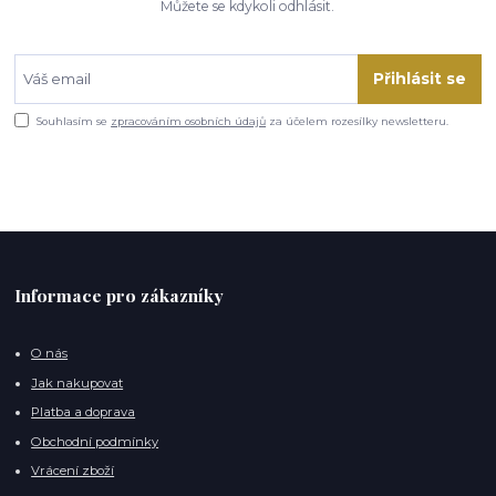
Můžete se kdykoli odhlásit.
Přihlásit se
Souhlasím se
zpracováním osobních údajů
za účelem rozesílky newsletteru.
Informace pro zákazníky
O nás
Jak nakupovat
Platba a doprava
Obchodní podmínky
Vrácení zboží