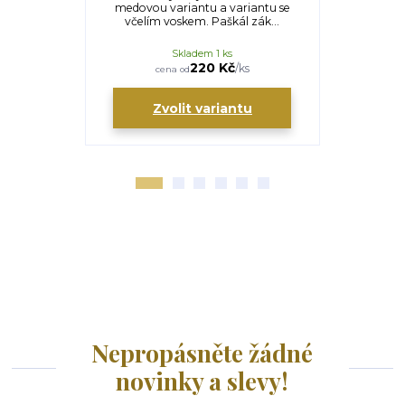
medovou variantu a variantu se
vyrob
včelím voskem. Paškál zák...
nezávadn
Skladem 1 ks
220 Kč
/
ks
cena od
Zvolit variantu
Nepropásněte žádné
novinky a slevy!