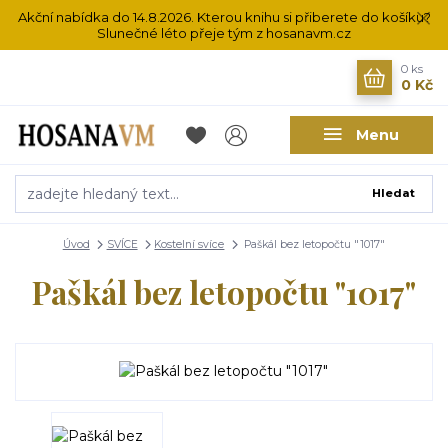
Akční nabídka do 14.8.2026. Kterou knihu si přiberete do košíku?
Slunečné léto přeje tým z hosanavm.cz
0
ks
0 Kč
Menu
Hledat
Úvod
SVÍCE
Kostelní svíce
Paškál bez letopočtu "1017"
Paškál bez letopočtu "1017"