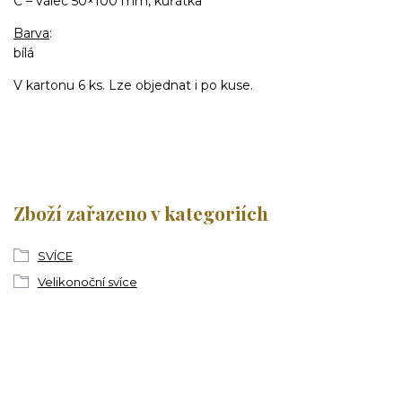
C – válec 50×100 mm, kuřátka
Barva
:
bílá
V kartonu 6 ks. Lze objednat i po kuse.
Zboží zařazeno v kategoriích
SVÍCE
Velikonoční svíce