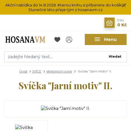
Akční nabídka do 14.8.2026. Kterou knihu si přiberete do košíku?
Slunečné léto přeje tým z hosanavm.cz
0
ks
0 Kč
Menu
Hledat
Úvod
SVÍCE
Velikonoční svíce
Svíčka "Jarní motiv" II.
Svíčka "Jarní motiv" II.