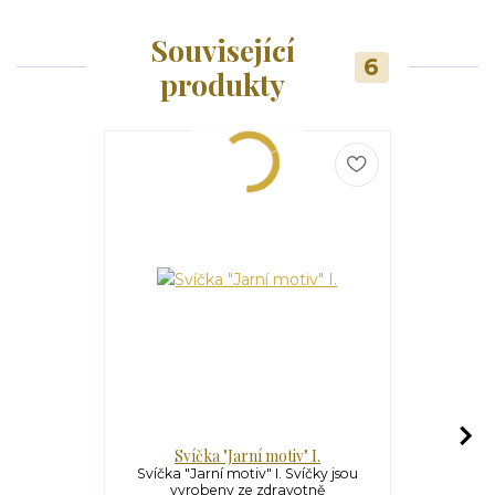
Související
6
produkty
Svíčka "Jarní motiv" I.
Mi
Svíčka "Jarní motiv" I. Svíčky jsou
vyrobeny ze zdravotně