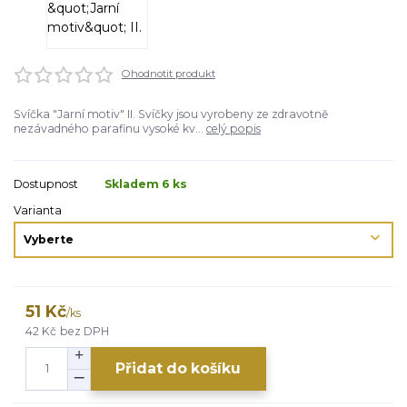
Ohodnotit produkt
Svíčka "Jarní motiv" II. Svíčky jsou vyrobeny ze zdravotně
nezávadného parafinu vysoké kv...
celý popis
Dostupnost
Skladem 6 ks
Varianta
51 Kč
/
ks
42 Kč
bez DPH
Přidat do košíku