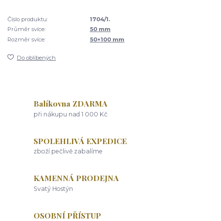
Číslo produktu:
1704/1.
Průměr svíce:
50 mm
Rozměr svíce:
50×100 mm
Do oblíbených
Balíkovna ZDARMA
při nákupu nad 1 000 Kč
SPOLEHLIVÁ EXPEDICE
zboží pečlivě zabalíme
KAMENNÁ PRODEJNA
Svatý Hostýn
OSOBNÍ PŘÍSTUP