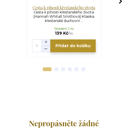
Cesta k plnosti křesťanského života
Klauzur
Cesta k plnosti křesťanského života
Klauzura – 
(Hannah Whitall Smithová) Klasika
Maria Lakot
křesťanské duchovní ...
vych
Skladem 2 ks
U
169 Kč
139 Kč
/
ks
Přidat do košíku
Nepropásněte žádné