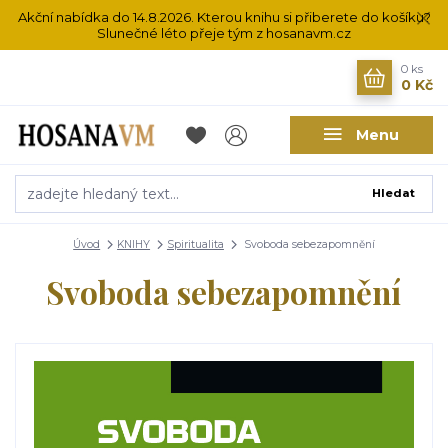
Akční nabídka do 14.8.2026. Kterou knihu si přiberete do košíku?
Slunečné léto přeje tým z hosanavm.cz
0
ks
0 Kč
Menu
Hledat
Úvod
KNIHY
Spiritualita
Svoboda sebezapomnění
Svoboda sebezapomnění