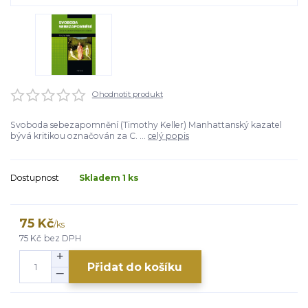
Ohodnotit produkt
Svoboda sebezapomnění (Timothy Keller) Manhattanský kazatel
bývá kritikou označován za C. ...
celý popis
Dostupnost
Skladem 1 ks
75 Kč
/
ks
75 Kč
bez DPH
Přidat do košíku