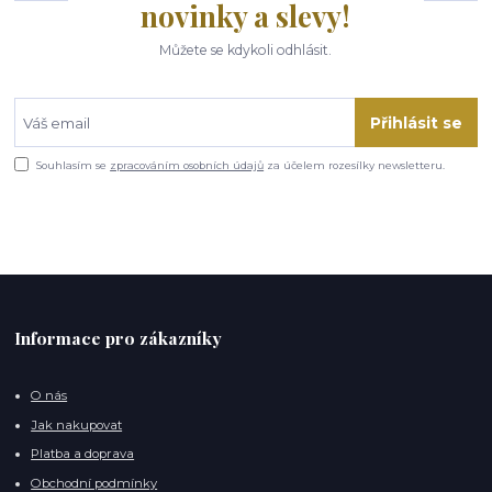
novinky a slevy!
Můžete se kdykoli odhlásit.
Přihlásit se
Souhlasím se
zpracováním osobních údajů
za účelem rozesílky newsletteru.
Informace pro zákazníky
O nás
Jak nakupovat
Platba a doprava
Obchodní podmínky