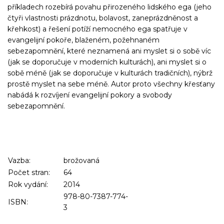
příkladech rozebírá povahu přirozeného lidského ega (jeho
čtyři vlastnosti prázdnotu, bolavost, zaneprázdněnost a
křehkost) a řešení potíží nemocného ega spatřuje v
evangelijní pokoře, blaženém, požehnaném
sebezapomnění, které neznamená ani myslet si o sobě víc
(jak se doporučuje v moderních kulturách), ani myslet si o
sobě méně (jak se doporučuje v kulturách tradičních), nýbrž
prostě myslet na sebe méně. Autor proto všechny křesťany
nabádá k rozvíjení evangelijní pokory a svobody
sebezapomnění.
Vazba:
brožovaná
Počet stran:
64
Rok vydání:
2014
978-80-7387-774-
ISBN:
3