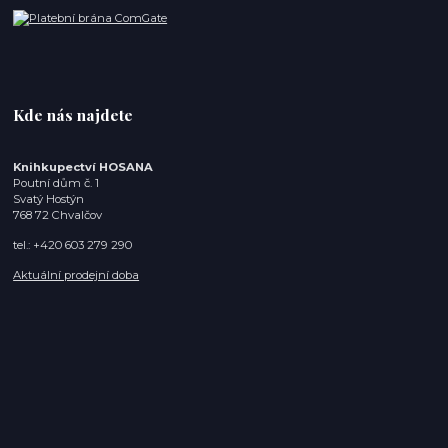
Kde nás najdete
Knihkupectví HOSANA
Poutní dům č. 1
Svatý Hostýn
768 72 Chvalčov
tel.: +420 603 279 290
Aktuální prodejní doba