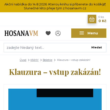
Akční nabídka do 14.8.2026. Kterou knihu si přiberete do košíku?
Slunečné léto přeje tým z hosanavm.cz
0
ks
0 Kč
Menu
Hledat
Úvod
KNIHY
Beletrie
Klauzura – vstup zakázán!
Klauzura – vstup zakázán!