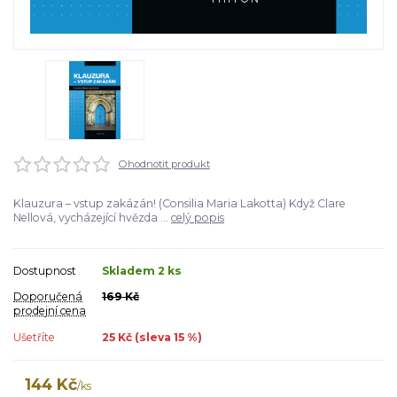
Ohodnotit produkt
Klauzura – vstup zakázán! (Consilia Maria Lakotta) Když Clare
Nellová, vycházející hvězda ...
celý popis
Dostupnost
Skladem 2 ks
Doporučená
169 Kč
prodejní cena
Ušetříte
25 Kč (sleva
15
%)
144 Kč
/
ks