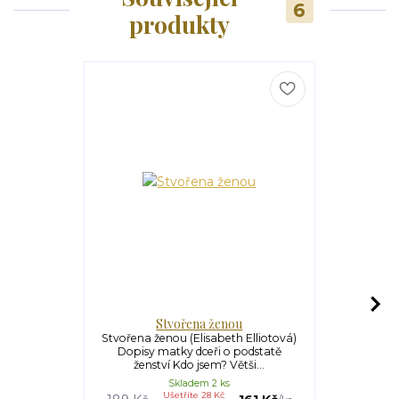
6
produkty
Stvořena ženou
Cesta k pln
Stvořena ženou (Elisabeth Elliotová)
Cesta k pln
Dopisy matky dceři o podstatě
(Hannah Whi
ženství Kdo jsem? Větši...
křesť
Skladem 2 ks
Ušetříte 28 Kč