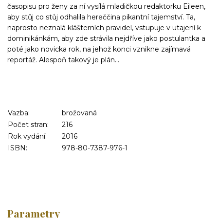
časopisu pro ženy za ní vysílá mladičkou redaktorku Eileen,
aby stůj co stůj odhalila hereččina pikantní tajemství. Ta,
naprosto neznalá klášterních pravidel, vstupuje v utajení k
dominikánkám, aby zde strávila ne
jdříve jako postulantka a
poté jako novicka rok, na jehož konci vznikne zajímavá
reportáž. Alespoň takový je plán…
Vazba:
brožovaná
Počet stran:
216
Rok vydání:
2016
ISBN:
978-80-7387-976-1
Parametry