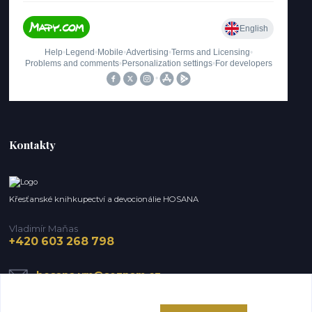
Kontakty
Křesťanské knihkupectví a devocionálie HOSANA
Vladimír Maňas
+420 603 268 798
hosana.vm@seznam.cz