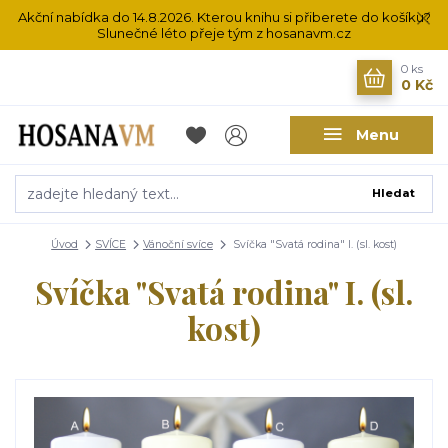
Akční nabídka do 14.8.2026. Kterou knihu si přiberete do košíku?
Slunečné léto přeje tým z hosanavm.cz
0
ks
0 Kč
Menu
Hledat
Úvod
SVÍCE
Vánoční svíce
Svíčka "Svatá rodina" I. (sl. kost)
Svíčka "Svatá rodina" I. (sl.
kost)