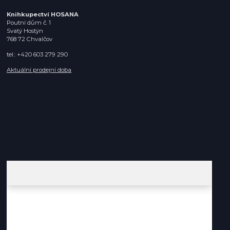
Knihkupectví HOSANA
Poutní dům č. 1
Svatý Hostýn
768 72 Chvalčov
tel.: +420 603 279 290
Aktuální prodejní doba