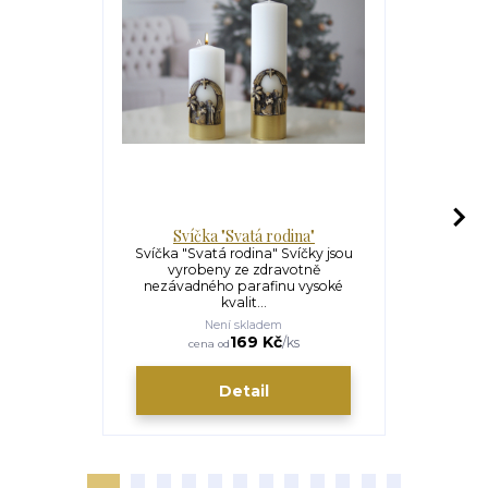
Svíčka "Svatá rodina"
Svíčka
Svíčka "Svatá rodina" Svíčky jsou
Svíčka "Svat
vyrobeny ze zdravotně
motivem Sva
nezávadného parafinu vysoké
dvo
kvalit...
Není skladem
169 Kč
/
ks
cena od
ce
Detail
Zv