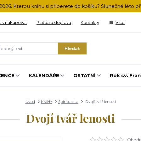
2026. Kterou knihu si přiberete do košíku? Slunečné léto 
ak nakupovat
Platba a doprava
Kontakty
Více
Hledat
ŽENCE
KALENDÁŘE
OSTATNÍ
Rok sv. Fran
Úvod
KNIHY
Spiritualita
Dvojí tvář lenosti
Dvojí tvář lenosti
Ohodno