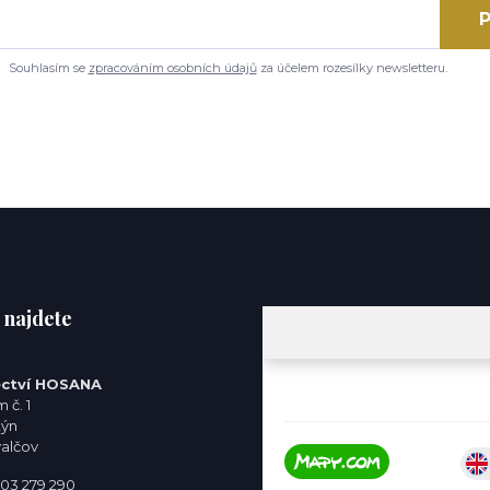
P
Souhlasím se
zpracováním osobních údajů
za účelem rozesílky newsletteru.
 najdete
ctví HOSANA
 č. 1
týn
valčov
 603 279 290