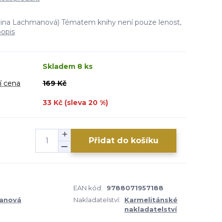
teřina Lachmanová) Tématem knihy není pouze lenost,
popis
Skladem 8 ks
í cena
169 Kč
33 Kč (sleva
20
%)
Přidat do košíku
EAN kód:
9788071957188
manová
Nakladatelství:
Karmelitánské
nakladatelství