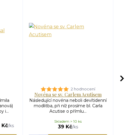
2 hodnocení
Novéna se sv. Carlem Acutisem
dmila
Následující novéna neboli devítidenní
Je z
anová)
modlitba, při níž prosíme bl. Carla
mužů c
 i...
Acutise o přímlu...
spo
Skladem > 10 ks
 Kč
/
ks
39 Kč
/
ks