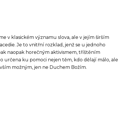
e v klasickém významu slova, ale v jejím širším
edie. Je to vnitřní rozklad, jenž se u jednoho
 pak naopak horečným aktivismem, tříštěním
oto určena ku pomoci nejen těm, kdo dělají málo, ale
jsou vším možným, jen ne Duchem Božím.