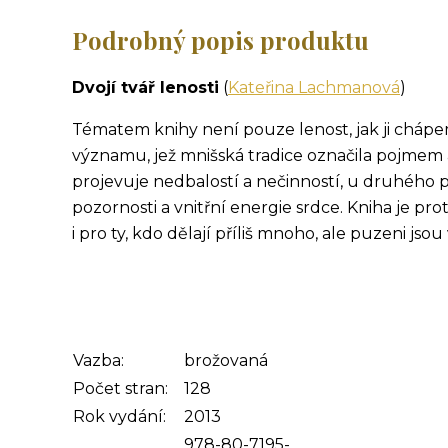
Podrobný popis produktu
Dvojí tvář lenosti
(
Kateřina Lachmanová
)
Tématem knihy není pouze lenost, jak ji chápem
významu, jež mnišská tradice označila pojmem ac
projevuje nedbalostí a nečinností, u druhého
pozornosti a vnitřní energie srdce. Kniha je pr
i pro ty, kdo dělají příliš mnoho, ale puzeni 
Vazba:
brožovaná
Počet stran:
128
Rok vydání:
2013
978-80-7195-