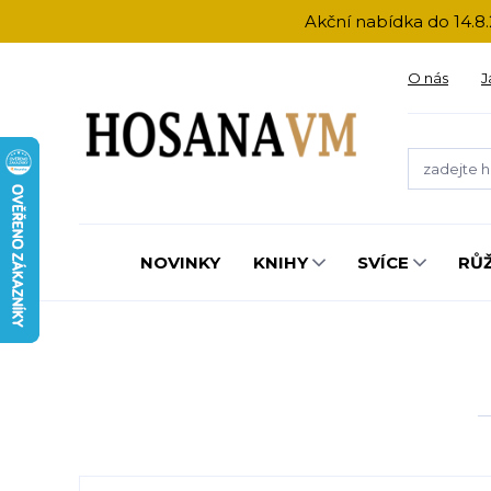
Akční nabídka do 14.8.
O nás
J
NOVINKY
KNIHY
SVÍCE
RŮ