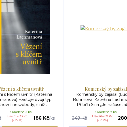
Vězení s klíčem uvnitř
Komenský by zajásal
í s klíčem uvnitř (Kateřina
Komenský by zajásal (Lu
manová) Existuje dvojí typ
Böhmová, Kateřina Lachm
hovní nesvobody, s níž ...
Příběh Siriri „Je načase, aby
Skladem 3 ks
Skladem 7 ks
Ušetříte 33 Kč
Ušetříte 69 Kč
č
186 Kč
349 Kč
280
/
ks
(- 15 %)
(- 20 %)