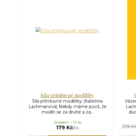
Síla přímluvné modlitby
Síla přímluvné modlitby (Kateřina
Vězen
Lachmanová) Někdy máme pocit, že
Lach
modlit se za druhé a za...
duc
Skladem > 10 ks
219 K
179 Kč
/
ks