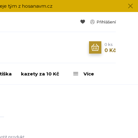
přeje tým z hosanavm.cz
Přihlášení
0
ks
0 Kč
tiška
kazety za 10 Kč
Více
tit produkt