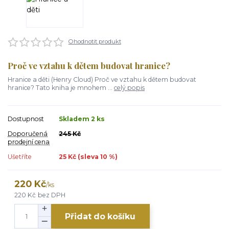
Ohodnotit produkt
Proč ve vztahu k dětem budovat hranice?
Hranice a děti (Henry Cloud) Proč ve vztahu k dětem budovat
hranice? Tato kniha je mnohem ...
celý popis
Dostupnost
Skladem 2 ks
Doporučená
245 Kč
prodejní cena
Ušetříte
25 Kč (sleva
10
%)
220 Kč
/
ks
220 Kč
bez DPH
Přidat do košíku