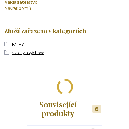
Nakladatelství
Návrat domů
Zboží zařazeno v kategoriích
KNIHY
Vztahy a výchova
Související
6
produkty