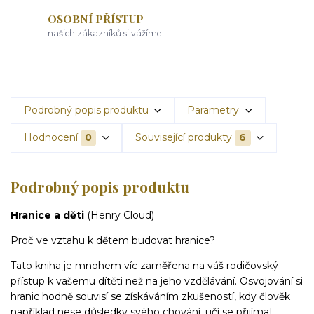
OSOBNÍ PŘÍSTUP
našich zákazníků si vážíme
Podrobný popis produktu
Parametry
Hodnocení
0
Související produkty
6
Podrobný popis produktu
Hranice a děti
(Henry Cloud)
Proč ve vztahu k dětem budovat hranice?
Tato kniha je mnohem víc zaměřena na váš rodičovský
přístup k vašemu dítěti než na jeho vzdělávání. Osvojování si
hranic hodně souvisí se získáváním zkušeností, kdy člověk
například nese důsledky svého chování, učí se přijímat