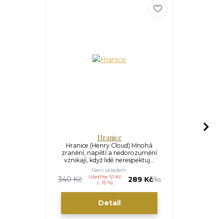
Hranice
Hra
Hranice (Henry Cloud) Mnohá
Hranice v ch
zranění, napětí a nedorozumění
spoleh
vznikají, když lidé nerespektuj...
celoživot
Není skladem
Ušetříte 51 Kč
340 Kč
289 Kč
/
ks
(- 15 %)
Detail