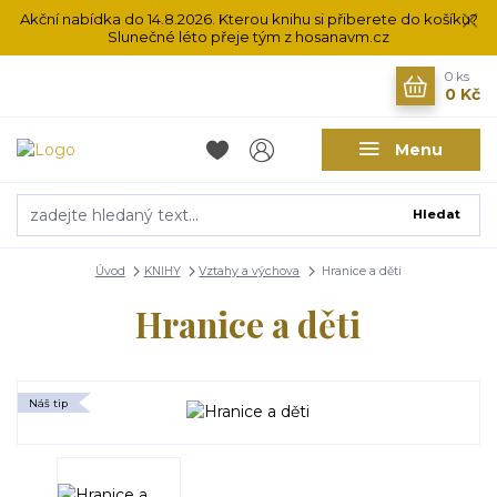
Akční nabídka do 14.8.2026. Kterou knihu si přiberete do košíku?
Slunečné léto přeje tým z hosanavm.cz
0
ks
0 Kč
Menu
Hledat
Úvod
KNIHY
Vztahy a výchova
Hranice a děti
Hranice a děti
Náš tip