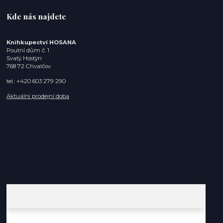
Kde nás najdete
Knihkupectví HOSANA
Poutní dům č. 1
Svatý Hostýn
768 72 Chvalčov
tel.: +420 603 279 290
Aktuální prodejní doba