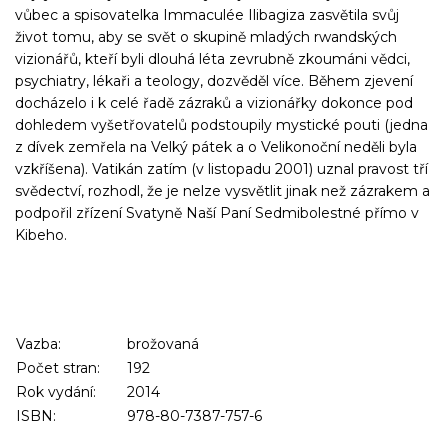
vůbec a spisovatelka Immaculée Ilibagiza zasvětila svůj
život tomu, aby se svět o skupině mladých rwandských
vizionářů, kteří byli dlouhá léta zevrubně zkoumáni vědci,
psychiatry, lékaři a teology, dozvěděl více. Během zjevení
docházelo i k celé řadě zázraků a vizionářky dokonce pod
dohledem vyšetřovatelů podstoupily mystické pouti (jedna
z dívek zemřela na Velký pátek a o Velikonoční neděli byla
vzkříšena). Vatikán zatím (v listopadu 2001) uznal pravost tří
svědectví, rozhodl, že je nelze vysvětlit jinak než zázrakem a
podpořil zřízení Svatyně Naší Paní Sedmibolestné přímo v
Kibeho.
Vazba:
brožovaná
Počet stran:
192
Rok vydání:
2014
ISBN:
978-80-7387-757-6