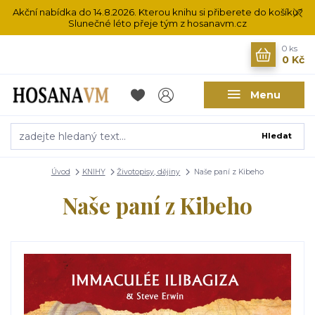
Akční nabídka do 14.8.2026. Kterou knihu si přiberete do košíku?
Slunečné léto přeje tým z hosanavm.cz
0
ks
0 Kč
Menu
Hledat
Úvod
KNIHY
Životopisy, dějiny
Naše paní z Kibeho
Naše paní z Kibeho