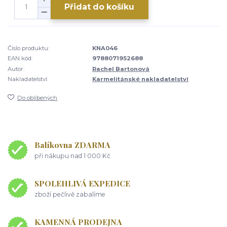
Přidat do košíku
Číslo produktu:
KNA046
EAN kód:
9788071952688
Autor:
Rachel Bartonová
Nakladatelství:
Karmelitánské nakladatelství
Do oblíbených
Balíkovna ZDARMA
při nákupu nad 1 000 Kč
SPOLEHLIVÁ EXPEDICE
zboží pečlivě zabalíme
KAMENNÁ PRODEJNA