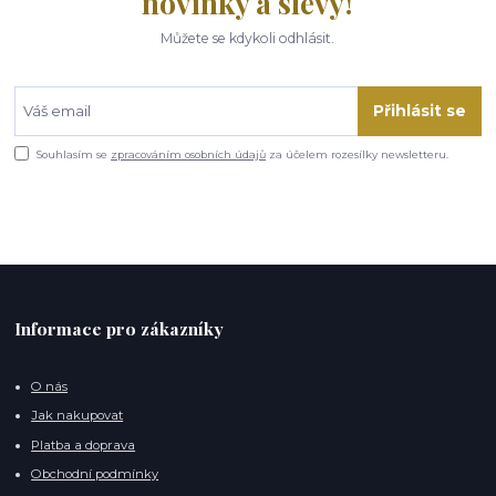
novinky a slevy!
Můžete se kdykoli odhlásit.
Přihlásit se
Souhlasím se
zpracováním osobních údajů
za účelem rozesílky newsletteru.
Informace pro zákazníky
O nás
Jak nakupovat
Platba a doprava
Obchodní podmínky