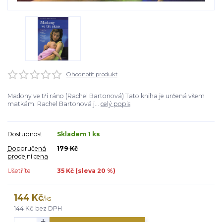
Ohodnotit produkt
Madony ve tři ráno (Rachel Bartonová) Tato kniha je určená všem
matkám. Rachel Bartonová j...
celý popis
Dostupnost
Skladem 1 ks
Doporučená
179 Kč
prodejní cena
Ušetříte
35 Kč (sleva
20
%)
144 Kč
/
ks
144 Kč
bez DPH