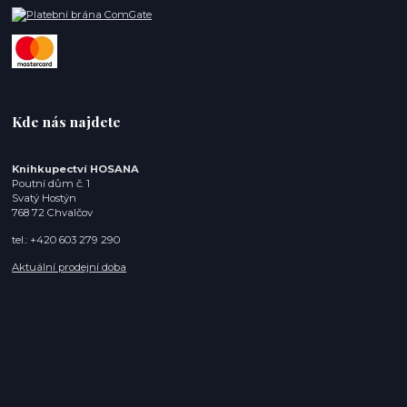
Kde nás najdete
Knihkupectví HOSANA
Poutní dům č. 1
Svatý Hostýn
768 72 Chvalčov
tel.: +420 603 279 290
Aktuální prodejní doba