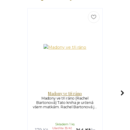
Madony ve tři ráno
Svato
Madony ve tři ráno (Rachel
Svatost je 
Bartonová) Tato kniha je určená
Kniha je 
všem matkám. Rachel Bartonová j...
autor
Skladem 1 ks
Ušetříte 35 Kč
179 Kč
144 Kč