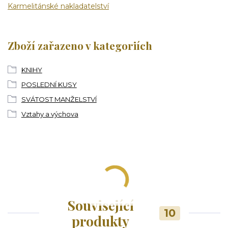
Karmelitánské nakladatelství
Zboží zařazeno v kategoriích
KNIHY
POSLEDNÍ KUSY
SVÁTOST MANŽELSTVÍ
Vztahy a výchova
Související
10
produkty