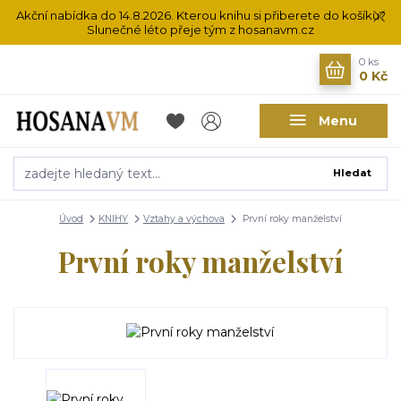
Akční nabídka do 14.8.2026. Kterou knihu si přiberete do košíku?
Slunečné léto přeje tým z hosanavm.cz
0
ks
0 Kč
Menu
Hledat
Úvod
KNIHY
Vztahy a výchova
První roky manželství
První roky manželství