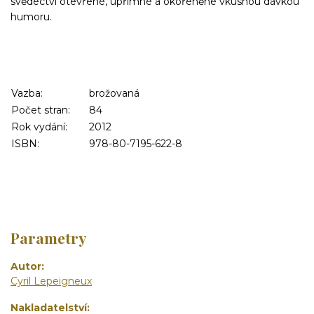
svědectví otevřené, upřímné a okořeněné vkusnou dávkou
humoru.
Vazba:
brožovaná
Počet stran:
84
Rok vydání:
2012
ISBN:
978-80-7195-622-8
Parametry
Autor
Cyril Lepeigneux
Nakladatelství