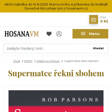
Akční nabídka do 14.8.2026. Kterou knihu si přiberete do košíku?
Slunečné léto přeje tým z hosanavm.cz
0
ks
0 Kč
Menu
Hledat
Úvod
KNIHY
Vztahy a výchova
Supermatce řekni sbohem
Supermatce řekni sbohem