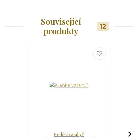
Související
12
produkty
Křehké vztahy?
Výstup 