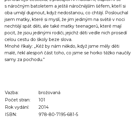
s náročným batoletem a ještě náročnějším šéfem, kteří si
oba umějí dupnout, když nedostanou, co chtějí. Poslouchal
jsem matky, které si myslí, že jim jediným na světě v noci
nechtějí spát děti, ale také matky teenagerů, které mají
pocit, že jsou jedinými rodiči, jejichž děti vedle nich prosedí
celou cestu do školy beze slova.
Mnohé říkaly: „Kéž by nám někdo, když jsme měly děti
malé, řekl alespoň část toho, co jsme se horko těžko naučily
samy za pochodu.“
Vazba:
brožovaná
Počet stran:
101
Rok vydání:
2014
ISBN:
978-80-7195-681-5