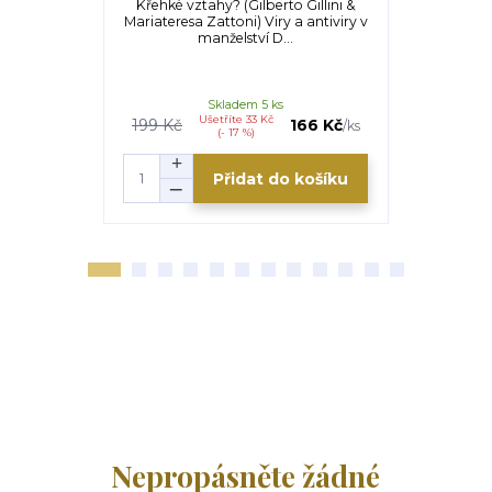
Křehké vztahy? (Gilberto Gillini &
Výstup na 
Mariateresa Zattoni) Viry a antiviry v
Vella) 
manželství D...
odstrašov
Skladem 5 ks
Ušetříte 33 Kč
199 Kč
166 Kč
/
ks
(- 17 %)
Přidat do košíku
Nepropásněte žádné