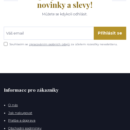
novinky a slevy!
Můžete se kdykoli odhlásit.
Přihlásit se
Souhlasím se
zpracováním osobních údajů
za účelem rozesílky newsletteru.
Informace pro zákazníky
O nás
Jak nakupovat
Platba a doprava
Obchodní podmínky