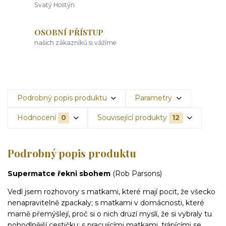
Svatý Hostýn
OSOBNÍ PŘÍSTUP
našich zákazníků si vážíme
Podrobný popis produktu
Parametry
Hodnocení
0
Související produkty
12
Podrobný popis produktu
Supermatce řekni sbohem
(Rob Parsons)
Vedl jsem rozhovory s matkami, které mají pocit, že všecko
nenapravitelně zpackaly; s matkami v domácnosti, které
marně přemýšlejí, proč si o nich druzí myslí, že si vybraly tu
pohodlnější cestičku; s pracujícími matkami, trápícími se