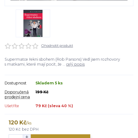
Ohodnotit produkt
Supermatce řekni sbohem (Rob Parsons) Vedl jsem rozhovory
s matkami, které mají pocit, že ...
celý popis
Dostupnost
Skladem 5 ks
Doporučená
199 Kč
prodejní cena
Ušetříte
79 Kč (sleva
40
%)
120 Kč
/
ks
120 Kč
bez DPH