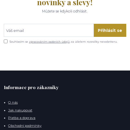
novinky a slevy!
Můžete se kdykoli odhlásit.
Přihlásit se
Souhlasím se
zpracováním osobních údajů
za účelem rozesílky newsletteru.
Informace pro zákazníky
O nás
Jak nakupovat
Platba a doprava
Obchodní podmínky