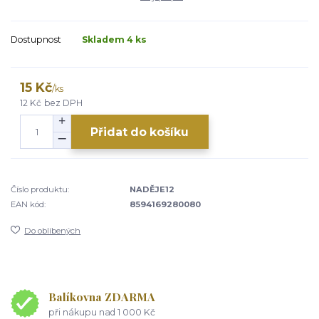
Dostupnost
Skladem 4 ks
15 Kč
/
ks
12 Kč
bez DPH
Přidat do košíku
Číslo produktu:
NADĚJE12
EAN kód:
8594169280080
Do oblíbených
Balíkovna ZDARMA
při nákupu nad 1 000 Kč