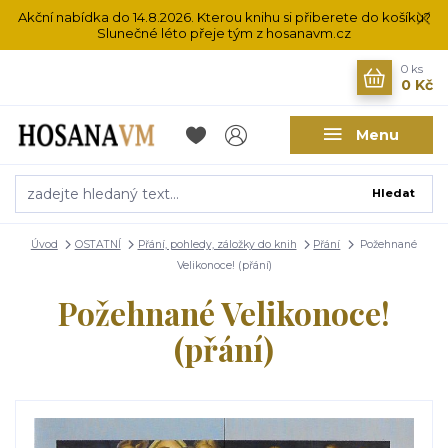
Akční nabídka do 14.8.2026. Kterou knihu si přiberete do košíku?
Slunečné léto přeje tým z hosanavm.cz
0
ks
0 Kč
Menu
Hledat
Úvod
OSTATNÍ
Přání, pohledy, záložky do knih
Přání
Požehnané
Velikonoce! (přání)
Požehnané Velikonoce!
(přání)