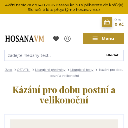
Akční nabídka do 14.8.2026. Kterou knihu si přiberete do košíku?
Slunečné léto přeje tým z hosanavm.cz
0
ks
0 Kč
Menu
Hledat
Úvod
OSTATNÍ
Liturgické předměty
Liturgické texty
Kázání pro dobu
postní a velikonoční
Kázání pro dobu postní a
velikonoční