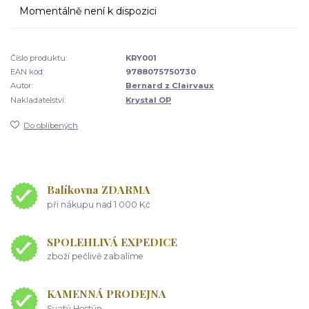
Momentálně není k dispozici
Číslo produktu:
KRY001
EAN kód:
9788075750730
Autor:
Bernard z Clairvaux
Nakladatelství:
Krystal OP
Do oblíbených
Balíkovna ZDARMA
při nákupu nad 1 000 Kč
SPOLEHLIVÁ EXPEDICE
zboží pečlivě zabalíme
KAMENNÁ PRODEJNA
Svatý Hostýn