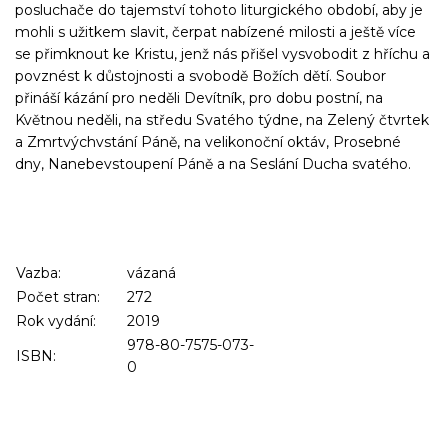
posluchače do tajemství tohoto liturgického období, aby je
mohli s užitkem slavit, čerpat nabízené milosti a ještě více
se přimknout ke Kristu, jenž nás přišel vysvobodit z hříchu a
povznést k důstojnosti a svobodě Božích dětí. Soubor
přináší kázání pro neděli Devítník, pro dobu postní, na
Květnou neděli, na středu Svatého týdne, na Zelený čtvrtek
a Zmrtvýchvstání Páně, na velikonoční oktáv, Prosebné
dny, Nanebevstoupení Páně a na Seslání Ducha svatého.
Vazba:
vázaná
Počet stran:
272
Rok vydání:
2019
978-80-7575-073-
ISBN:
0