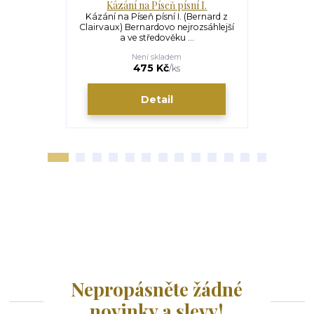
Kázání na Píseň písní I.
Kázání pro 
Kázání na Píseň písní I. (Bernard z
Kázání pro 
Clairvaux) Bernardovo nejrozsáhlejší
(Bernard z 
a ve středověku ...
svaté
Není skladem
475 Kč
/
ks
Detail
Nepropásněte žádné
novinky a slevy!