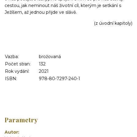
cestou, jak neminout náš životní cíl, kterým j
e setkání s
Ježíšem, až jednou přijde ve slávě.
(z úvodní kapitoly)
Vazba:
brožovaná
Počet stran:
132
Rok vydání:
2021
ISBN:
978-80-7297-240-1
Parametry
Autor