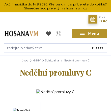
Akční nabídka do 14.8.2026. Kterou knihu si přiberete do košíku?
Slunečné léto přeje tým z hosanavm.cz
0
ks
0 Kč
Menu
Hledat
Úvod
KNIHY
Spiritualita
Nedělní promluvy C
Nedělní promluvy C