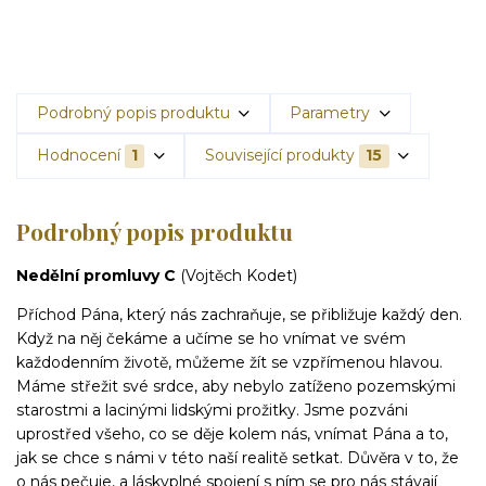
Podrobný popis produktu
Parametry
Hodnocení
1
Související produkty
15
Podrobný popis produktu
Nedělní promluvy C
(Vojtěch Kodet)
Příchod Pána, který nás zachraňuje, se přibližuje každý den.
Když na něj čekáme a učíme se ho vnímat ve svém
každodenním životě, můžeme žít se vzpřímenou hlavou.
Máme střežit své srdce, aby nebylo zatíženo pozemskými
starostmi a lacinými lidskými prožitky. Jsme pozváni
uprostřed všeho, co se děje kolem nás, vnímat Pána a to,
jak se chce s námi v této naší realitě setkat. Důvěra v to, že
o nás pečuje, a láskyplné spojení s ním se pro nás stávají