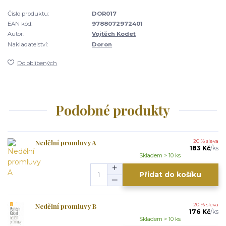
Číslo produktu:
DOR017
EAN kód:
9788072972401
Autor:
Vojtěch Kodet
Nakladatelství:
Doron
Do oblíbených
Podobné produkty
Nedělní promluvy A
20 % sleva
183 Kč
/
ks
Skladem > 10 ks
Přidat do košíku
Nedělní promluvy B
20 % sleva
176 Kč
/
ks
Skladem > 10 ks