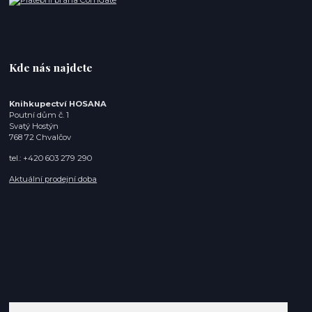
Kde nás najdete
Knihkupectví HOSANA
Poutní dům č. 1
Svatý Hostýn
768 72 Chvalčov
tel.: +420 603 279 290
Aktuální prodejní doba