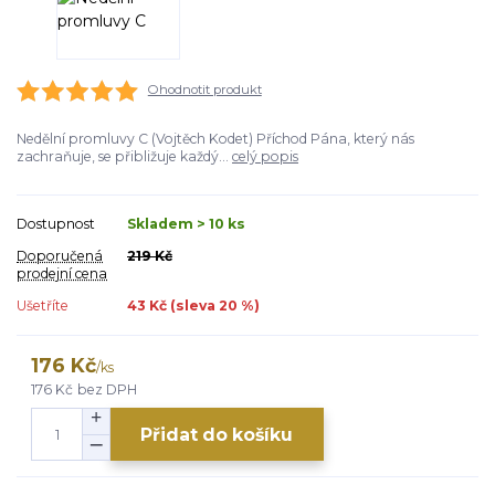
Ohodnotit produkt
Nedělní promluvy C (Vojtěch Kodet) Příchod Pána, který nás
zachraňuje, se přibližuje každý...
celý popis
Dostupnost
Skladem > 10 ks
Doporučená
219 Kč
prodejní cena
Ušetříte
43 Kč (sleva
20
%)
176 Kč
/
ks
176 Kč
bez DPH
Přidat do košíku