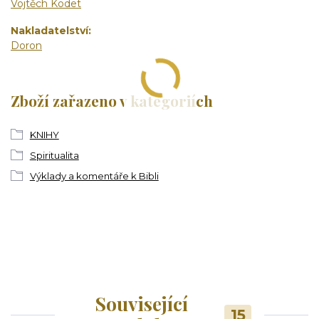
Vojtěch Kodet
Nakladatelství
Doron
Zboží zařazeno v kategoriích
KNIHY
Spiritualita
Výklady a komentáře k Bibli
Související
15