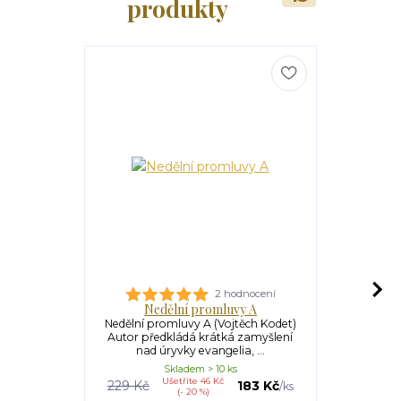
produkty
2 hodnocení
Nedělní promluvy A
Ned
Nedělní promluvy A (Vojtěch Kodet)
Nedělní pro
Autor předkládá krátká zamyšlení
Autor před
nad úryvky evangelia, ...
nad úr
Skladem > 10 ks
S
Ušetříte 46 Kč
U
229 Kč
183 Kč
219 Kč
/
ks
(- 20 %)