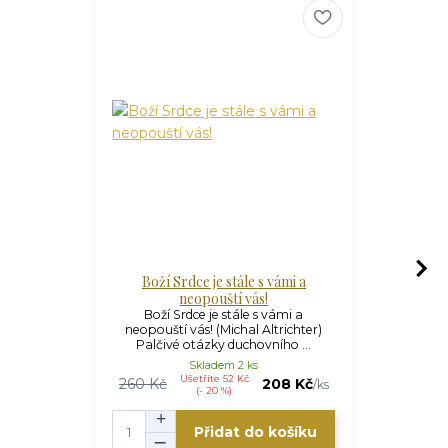
Boží Srdce je stále s vámi a
Blahoslaven
neopouští vás!
Blahoslaven
(Lázaro Iri
Boží Srdce je stále s vámi a
(159
neopouští vás! (Michal Altrichter)
Palčivé otázky duchovního ...
Skladem 2 ks
Ušetříte 52 Kč
U
260 Kč
208 Kč
110 Kč
/
ks
(- 20 %)
Přidat do košíku