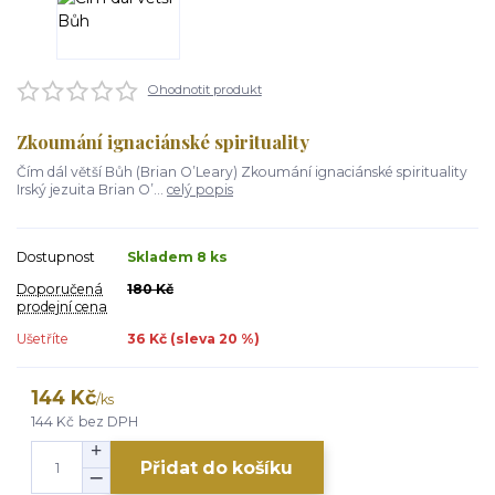
Ohodnotit produkt
Zkoumání ignaciánské spirituality
Čím dál větší Bůh (Brian O’Leary) Zkoumání ignaciánské spirituality
Irský jezuita Brian O’...
celý popis
Dostupnost
Skladem 8 ks
Doporučená
180 Kč
prodejní cena
Ušetříte
36 Kč (sleva
20
%)
144 Kč
/
ks
144 Kč
bez DPH
Přidat do košíku