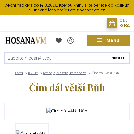
Akční nabídka do 14.8.2026. Kterou knihu si přiberete do košíku?
Slunečné léto přeje tým z hosanavm.cz
0
ks
0 Kč
Menu
Hledat
Úvod
KNIHY
Teologie, filozofie, katecheze
Čím dál větší Bůh
Čím dál větší Bůh