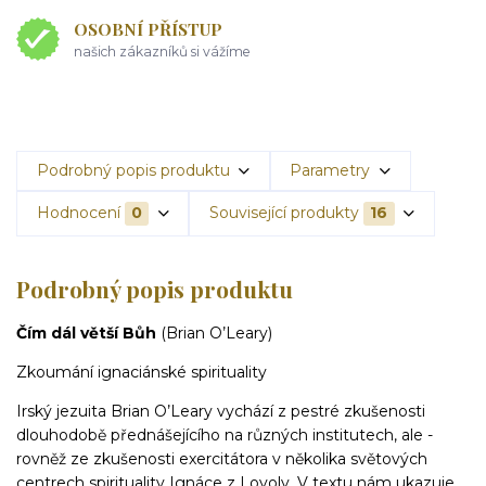
OSOBNÍ PŘÍSTUP
našich zákazníků si vážíme
Podrobný popis produktu
Parametry
Hodnocení
0
Související produkty
16
Podrobný popis produktu
Čím dál větší Bůh
(Brian O’Leary)
Zkoumání ignaciánské spirituality
Irský jezuita Brian O’Leary vychází z pestré zkušenosti
dlouhodobě přednášejícího na různých institutech, ale ­
rovněž ze zkušenosti exercitátora v několika světových
centrech spiri­tuality Ignáce z Loyoly. V textu nám ukazuje,