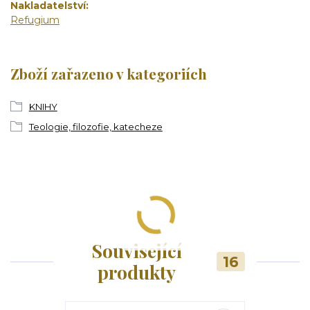
Nakladatelství
Refugium
Zboží zařazeno v kategoriích
KNIHY
Teologie, filozofie, katecheze
Související
16
produkty