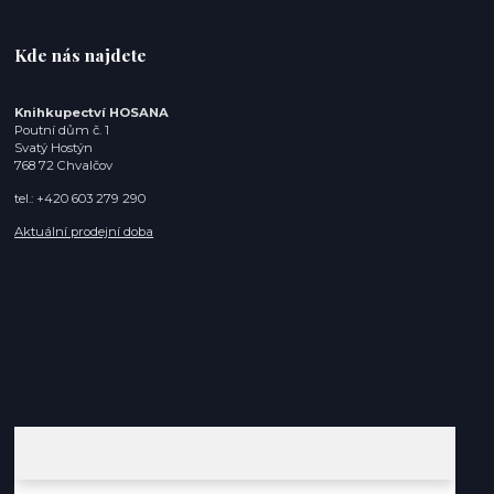
Kde nás najdete
Knihkupectví HOSANA
Poutní dům č. 1
Svatý Hostýn
768 72 Chvalčov
tel.: +420 603 279 290
Aktuální prodejní doba