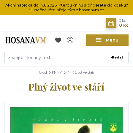
Akční nabídka do 14.8.2026. Kterou knihu si přiberete do košíku?
Slunečné léto přeje tým z hosanavm.cz
0
ks
0 Kč
Menu
Hledat
Úvod
KNIHY
Plný život ve stáří
Plný život ve stáří