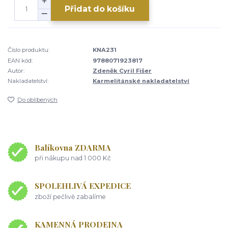
Přidat do košíku
Číslo produktu:
KNA231
EAN kód:
9788071923817
Autor:
Zdeněk Cyril Fišer
Nakladatelství:
Karmelitánské nakladatelství
Do oblíbených
Balíkovna ZDARMA
při nákupu nad 1 000 Kč
SPOLEHLIVÁ EXPEDICE
zboží pečlivě zabalíme
KAMENNÁ PRODEJNA