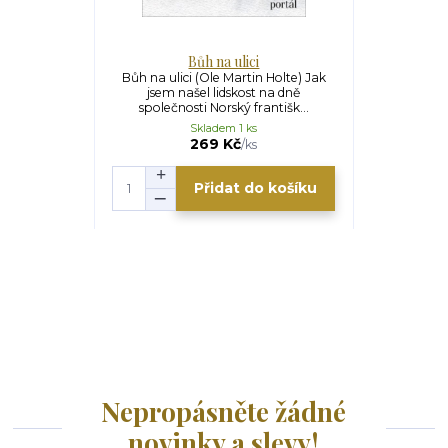
Bůh na ulici
Bůh na ulici (Ole Martin Holte) Jak
jsem našel lidskost na dně
společnosti Norský františk...
Skladem 1 ks
269 Kč
/
ks
Přidat do košíku
Nepropásněte žádné
novinky a slevy!