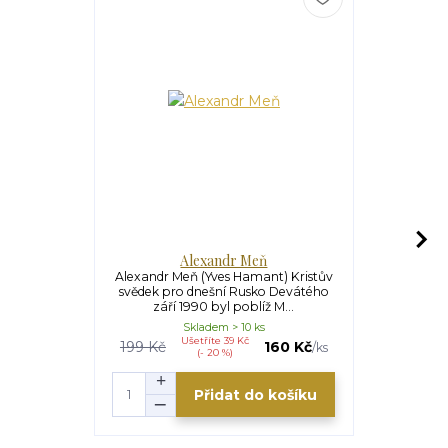
Alexandr Meň
Modl
Alexandr Meň (Yves Hamant) Kristův
Modlitba pr
svědek pro dnešní Rusko Devátého
Ztráty a 
září 1990 byl poblíž M...
Jedná
Skladem > 10 ks
Ušetříte 39 Kč
U
199 Kč
160 Kč
129 Kč
/
ks
(- 20 %)
Přidat do košíku