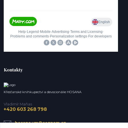
Kontakty
Křesťanské knihkupectví a devocionálie HOSANA
Vladimír Maňas
+420 603 268 798
hosana.vm@seznam.cz