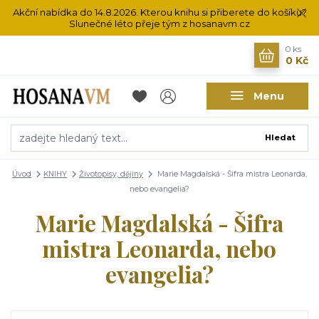
Akční nabídka do 14.8.2026. Kterou knihu si přiberete do košíku?
Slunečné léto přeje tým z hosanavm.cz
0
ks
0 Kč
Menu
Hledat
Úvod
KNIHY
Životopisy, dějiny
Marie Magdalská - Šifra mistra Leonarda,
nebo evangelia?
Marie Magdalská - Šifra
mistra Leonarda, nebo
evangelia?