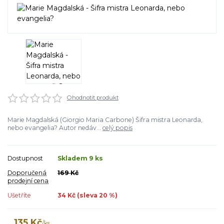
Ohodnotit produkt
Marie Magdalská (Giorgio Maria Carbone) Šifra mistra Leonarda,
nebo evangelia? Autor nedáv...
celý popis
Dostupnost
Skladem 9 ks
Doporučená
169 Kč
prodejní cena
Ušetříte
34 Kč (sleva
20
%)
135 Kč
/
ks