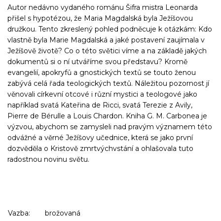
Autor nedávno vydaného románu Šifra mistra Leonarda
přišel s hypotézou, že Maria Magdalská byla Ježíšovou
družkou. Tento zkreslený pohled podněcuje k otázkám: Kdo
vlastně byla Marie Magdalská a jaké postavení zaujímala v
Ježíšově životě? Co o této světici víme a na základě jakých
dokumentů si o ní utváříme svou představu? Kromě
evangelií, apokryfů a gnostických textů se touto ženou
zabývá celá řada teologických textů. Náležitou pozornost jí
věnovali církevní otcové i různí mystici a teologové jako
například svatá Kateřina de Ricci, svatá Terezie z Avily,
Pierre de Bérulle a Louis Chardon. Kniha G. M. Carbonea je
výzvou, abychom se zamysleli nad pravým významem této
odvážné a věrné Ježíšovy učednice, která se jako první
dozvěděla o Kristově zmrtvýchvstání a ohlašovala tuto
radostnou novinu světu.
Vazba:
brožovaná