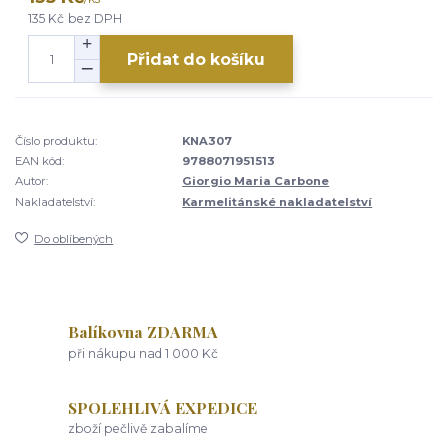
135 Kč
bez DPH
Přidat do košíku
Číslo produktu:
KNA307
EAN kód:
9788071951513
Autor:
Giorgio Maria Carbone
Nakladatelství:
Karmelitánské nakladatelství
Do oblíbených
Balíkovna ZDARMA
při nákupu nad 1 000 Kč
SPOLEHLIVÁ EXPEDICE
zboží pečlivě zabalíme