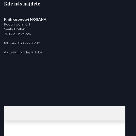
Kde nás najdete
Knihkupectví HOSANA
Poutní dům č. 1
Svatý Hostýn
768 72 Chvalčov
tel.: +420 603 279 290
Aktuální prodejní doba