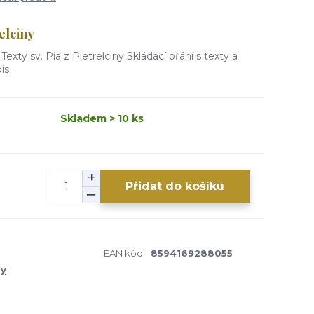
relciny
xty sv. Pia z Pietrelciny Skládací přání s texty a
is
Skladem > 10 ks
Přidat do košíku
EAN kód:
8594169288055
ky