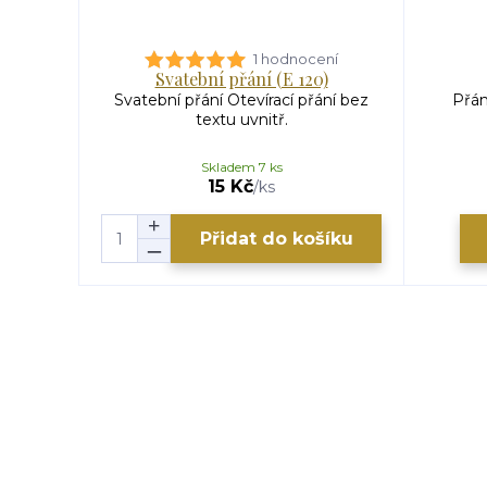
1 hodnocení
Svatební přání (E 120)
Svatební přání Otevírací přání bez
Přán
textu uvnitř.
Skladem 7 ks
15 Kč
/
ks
Přidat do košíku