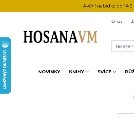
Akční nabídka do 14.8.
O nás
J
NOVINKY
KNIHY
SVÍCE
RŮ