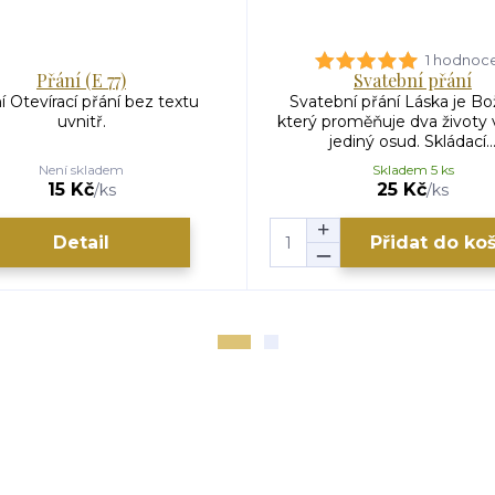
1 hodnoc
Přání (E 77)
Svatební přání
í Otevírací přání bez textu
Svatební přání Láska je Bož
uvnitř.
který proměňuje dva životy 
jediný osud. Skládací..
Není skladem
Skladem 5 ks
15 Kč
25 Kč
/
ks
/
ks
Detail
Přidat do ko