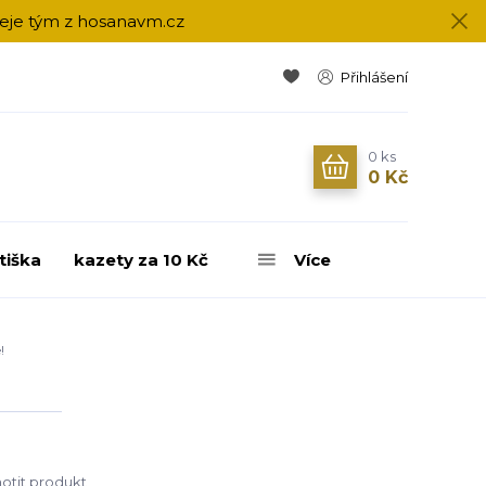
přeje tým z hosanavm.cz
Přihlášení
0
ks
0 Kč
tiška
kazety za 10 Kč
Více
!
tit produkt