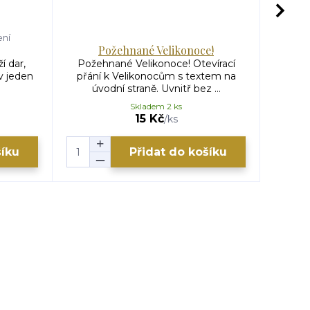
ení
Požehnané Velikonoce!
V
í dar,
Požehnané Velikonoce! Otevírací
Velik
v jeden
přání k Velikonocům s textem na
Veli
.
úvodní straně. Uvnitř bez ...
Skladem 2 ks
15 Kč
/
ks
šíku
Přidat do košíku