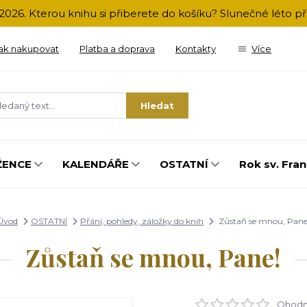
2026. Kterou knihu si přiberete do košíku? Slunečné léto 
ak nakupovat
Platba a doprava
Kontakty
Více
Hledat
ŽENCE
KALENDÁŘE
OSTATNÍ
Rok sv. Fran
Úvod
OSTATNÍ
Přání, pohledy, záložky do knih
Zůstaň se mnou, Pane
Zůstaň se mnou, Pane!
Ohodno