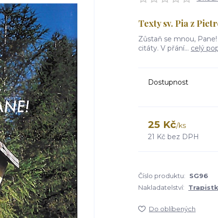
Texty sv. Pia z Piet
Zůstaň se mnou, Pane! Te
citáty. V přání...
celý pop
Dostupnost
25 Kč
/
ks
21 Kč
bez DPH
Číslo produktu:
SG96
Nakladatelství:
Trapist
Do oblíbených