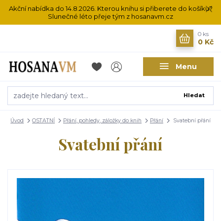
Akční nabídka do 14.8.2026. Kterou knihu si přiberete do košíku?
Slunečné léto přeje tým z hosanavm.cz
0
ks
0 Kč
Menu
Hledat
Úvod
OSTATNÍ
Přání, pohledy, záložky do knih
Přání
Svatební přání
Svatební přání