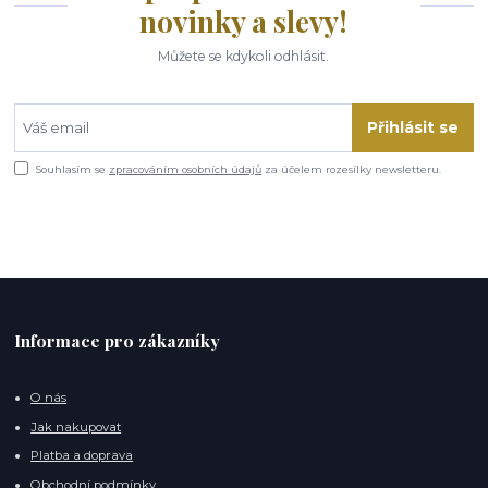
novinky a slevy!
Můžete se kdykoli odhlásit.
Přihlásit se
Souhlasím se
zpracováním osobních údajů
za účelem rozesílky newsletteru.
Informace pro zákazníky
O nás
Jak nakupovat
Platba a doprava
Obchodní podmínky