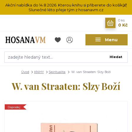
Akční nabídka do 14.8.2026. Kterou knihu si přiberete do košíku?
Slunečné léto přeje tým z hosanavm.cz
0
ks
0 Kč
Menu
Hledat
Úvod
KNIHY
Spiritualita
W. van Straaten: Slzy Boží
W. van Straaten: Slzy Boží
Doprodej