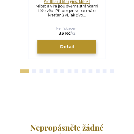
Wolfhard Margies: Milost
Milost a víra jsou dvěma stránkami
Kniha slouží
téže věci. Přitom jen velice málo
a las. Dopl
křesťanů ví, jak živo...
Ilu
Není skladem
33 Kč
/
ks
Detail
Nepropásněte žádné