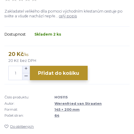
Zakladatel velikého díla pomoci východním křesťanům cestuje po
světe a všude nachází nepře...
celý popis
Dostupnost
Skladem 2 ks
20 Kč
/
ks
20 Kč
bez DPH
Přidat do košíku
Číslo produktu:
HOS115
Autor:
Werenfried van Straaten
Formát:
145 × 200 mm
Počet stran:
64
Do oblíbených