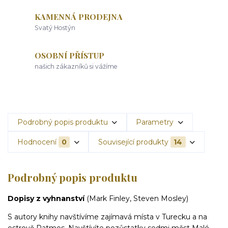
KAMENNÁ PRODEJNA
Svatý Hostýn
OSOBNÍ PŘÍSTUP
našich zákazníků si vážíme
Podrobný popis produktu
Parametry
Hodnocení
0
Související produkty
14
Podrobný popis produktu
Dopisy z vyhnanství
(Mark Finley, Steven Mosley)
S autory knihy navštívíme zajímavá místa v Turecku a na
ostrově Patmos. Navštívíte pozůstatky sedmi měst Malé