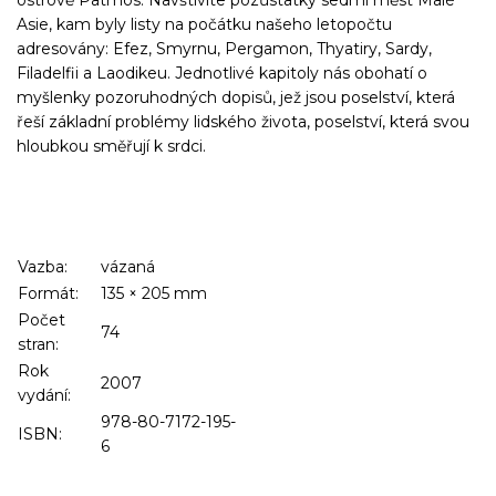
Asie, kam byly listy na počátku našeho letopočtu
adresovány: Efez, Smyrnu, Pergamon, Thyatiry, Sardy,
Filadelfii a Laodikeu. Jednotlivé kapitoly nás obohatí o
myšlenky pozoruhodných dopisů, jež jsou poselství, která
řeší základní problémy lidského života, poselství, která svou
hloubkou směřují k srdci.
Vazba:
vázaná
Formát:
135
×
205
mm
Počet
74
stran:
Rok
2007
vydání:
978-80-7172-195-
ISBN:
6