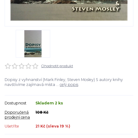
Ohodnotit produkt
Dopisy z vyhnanství (Mark Finley, Steven Mosley) S autory knihy
navštívíme zajímavá místa ...
celý popis
Dostupnost
Skladem 2 ks
Doporučená
108 Kč
prodejní cena
Ušetříte
21 Kč (sleva
19
%)