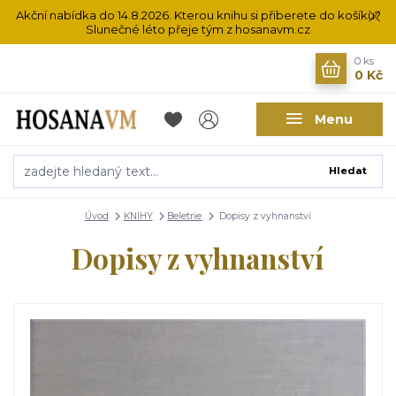
Akční nabídka do 14.8.2026. Kterou knihu si přiberete do košíku?
Slunečné léto přeje tým z hosanavm.cz
0
ks
0 Kč
Menu
Hledat
Úvod
KNIHY
Beletrie
Dopisy z vyhnanství
Dopisy z vyhnanství