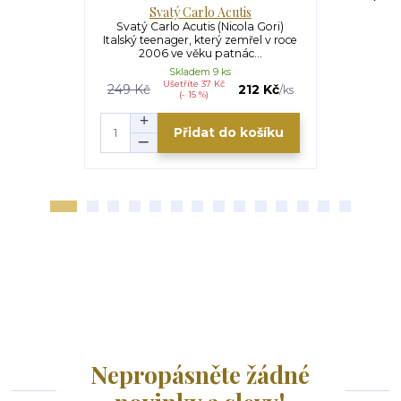
Svatý Carlo Acutis
Blahoslaven
Svatý Carlo Acutis (Nicola Gori)
Blahoslaven
Italský teenager, který zemřel v roce
(Lázaro Iri
2006 ve věku patnác...
(159
Skladem 9 ks
Ušetříte 37 Kč
U
249 Kč
212 Kč
110 Kč
/
ks
(- 15 %)
Přidat do košíku
Nepropásněte žádné