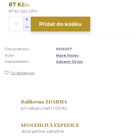
87 Kč
/
ks
87 Kč
bez DPH
Přidat do košíku
Číslo produktu:
HOS027
Autor:
Mark Finley
Nakladatelství:
Advent-Orion
Do oblíbených
Balíkovna ZDARMA
při nákupu nad 1 000 Kč
SPOLEHLIVÁ EXPEDICE
zboží pečlivě zabalíme