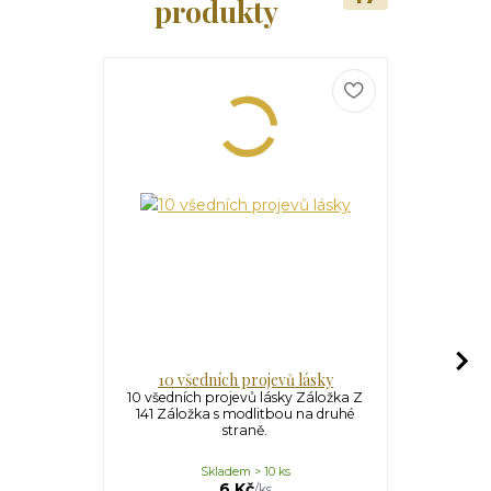
produkty
10 všedních projevů lásky
10 B
10 všedních projevů lásky Záložka Z
10 Božích 
141 Záložka s modlitbou na druhé
Záložka 
straně.
Skladem > 10 ks
S
6 Kč
/
ks