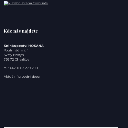
Kde nás najdete
Knihkupectví HOSANA
Poutní dům č. 1
Svatý Hostýn
768 72 Chvalčov
tel.: +420 603 279 290
Aktuální prodejní doba