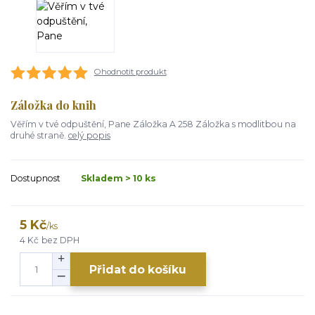
Ohodnotit produkt
Záložka do knih
Věřím v tvé odpuštění, Pane Záložka A 258 Záložka s modlitbou na
druhé straně.
celý popis
Dostupnost
Skladem > 10 ks
5 Kč
/
ks
4 Kč
bez DPH
Přidat do košíku