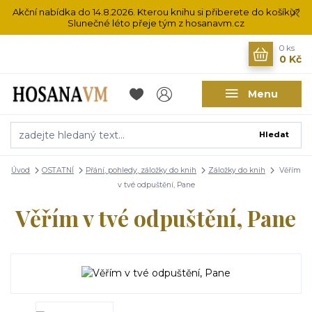
Akční nabídka do 14.8.2026. Kterou knihu si přiberete do košíku?
Slunečné léto přeje tým z hosanavm.cz
0
ks
0 Kč
Menu
Hledat
Úvod
OSTATNÍ
Přání, pohledy, záložky do knih
Záložky do knih
Věřím
v tvé odpuštění, Pane
Věřím v tvé odpuštění, Pane