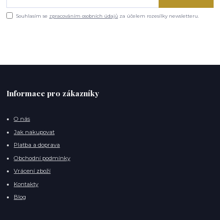
Souhlasím se
zpracováním osobních údajů
za účelem rozesílky newsletteru.
Informace pro zákazníky
O nás
Jak nakupovat
Platba a doprava
Obchodní podmínky
Vrácení zboží
Kontakty
Blog