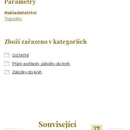
Parametry
Nakladatelství
Trapistky
Zboží zařazeno v kategoriích
OSTATNÍ
Přání, pohledy, záložky do knih
Záložky do knih
Související
17