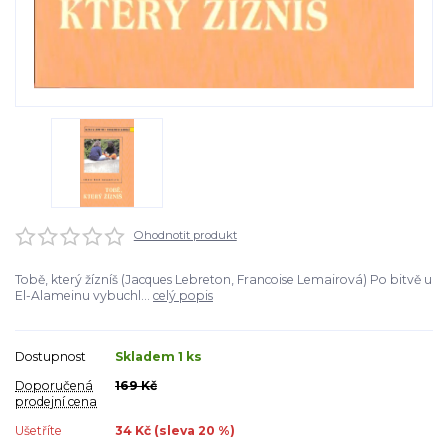
Ohodnotit produkt
Tobě, který žízníš (Jacques Lebreton, Francoise Lemairová) Po bitvě u
El-Alameinu vybuchl...
celý popis
Dostupnost
Skladem 1 ks
Doporučená
169 Kč
prodejní cena
Ušetříte
34 Kč (sleva
20
%)