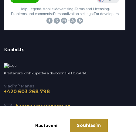
Kontakty
Křesťanské knihkupectví a devocionálie HOSANA
Vladimír Maňas
+420 603 268 798
hosana.vm@seznam.cz
Souhlasím
Nastavení