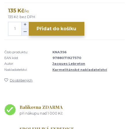
135 Kč
/
ks
135 Kč
bez DPH
Přidat do košíku
Číslo produktu:
KNA356
EAN kód:
9788071927570
Autor:
Jacques Lebreton
Nakladatelství:
Karmelitánské nakladatelství
Do oblíbených
Balíkovna ZDARMA
při nákupu nad 1 000 Kč
SPOLEHLIVÁ EXPEDICE