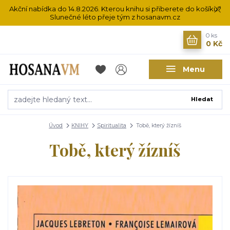
Akční nabídka do 14.8.2026. Kterou knihu si přiberete do košíku?
Slunečné léto přeje tým z hosanavm.cz
0
ks
0 Kč
Menu
Hledat
Úvod
KNIHY
Spiritualita
Tobě, který žízníš
Tobě, který žízníš