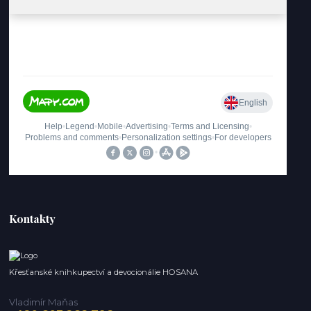
Kontakty
Křesťanské knihkupectví a devocionálie HOSANA
Vladimír Maňas