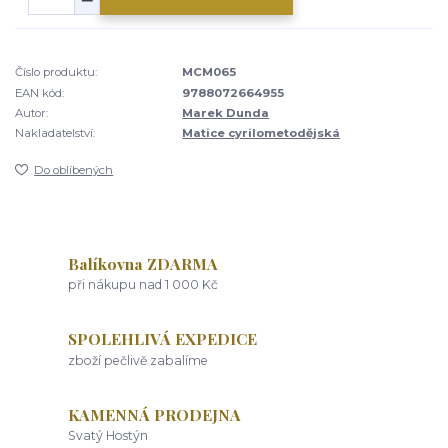
Číslo produktu:
MCM065
EAN kód:
9788072664955
Autor:
Marek Dunda
Nakladatelství:
Matice cyrilometodějská
Do oblíbených
Balíkovna ZDARMA
při nákupu nad 1 000 Kč
SPOLEHLIVÁ EXPEDICE
zboží pečlivě zabalíme
KAMENNÁ PRODEJNA
Svatý Hostýn