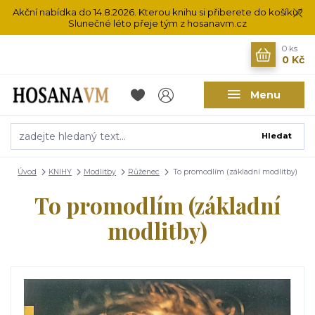
Akční nabídka do 14.8.2026. Kterou knihu si přiberete do košíku?
Slunečné léto přeje tým z hosanavm.cz
0
ks
0 Kč
Menu
Hledat
Úvod
KNIHY
Modlitby
Růženec
To promodlím (základní modlitby)
To promodlím (základní
modlitby)