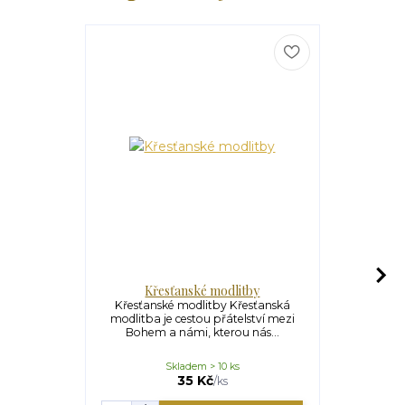
Křesťanské modlitby
Základní 
formula
Křesťanské modlitby Křesťanská
modlitba je cestou přátelství mezi
Základní 
Bohem a námi, kterou nás...
formulace
sešitek p
Skladem > 10 ks
S
35 Kč
/
ks