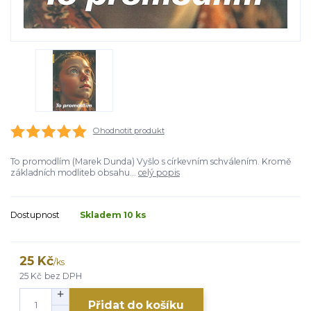
Ohodnotit produkt
To promodlím (Marek Dunda) Vyšlo s církevním schválením. Kromě
základních modliteb obsahu...
celý popis
Dostupnost
Skladem 10 ks
25 Kč
/
ks
25 Kč
bez DPH
Přidat do košíku