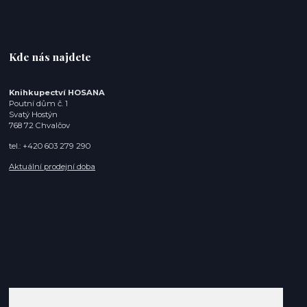
Kde nás najdete
Knihkupectví HOSANA
Poutní dům č. 1
Svatý Hostýn
768 72 Chvalčov
tel.: +420 603 279 290
Aktuální prodejní doba