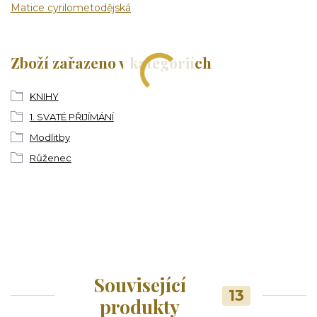
Matice cyrilometodějská
Zboží zařazeno v kategoriích
KNIHY
1. SVATÉ PŘIJÍMÁNÍ
Modlitby
Růženec
Související
13
produkty