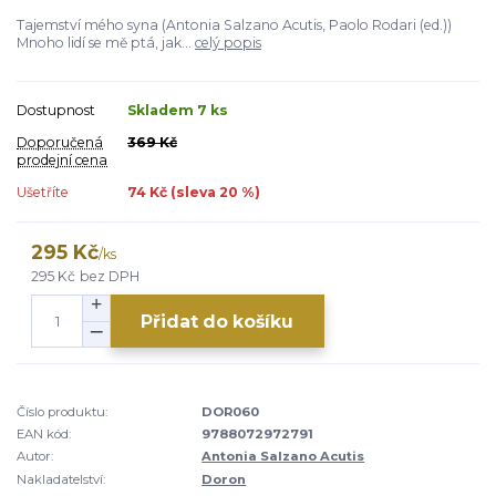
Tajemství mého syna (Antonia Salzano Acutis, Paolo Rodari (ed.))
Mnoho lidí se mě ptá, jak...
celý popis
Dostupnost
Skladem 7 ks
Doporučená
369 Kč
prodejní cena
Ušetříte
74 Kč (sleva
20
%)
295 Kč
/
ks
295 Kč
bez DPH
Přidat do košíku
Číslo produktu:
DOR060
EAN kód:
9788072972791
Autor:
Antonia Salzano Acutis
Nakladatelství:
Doron