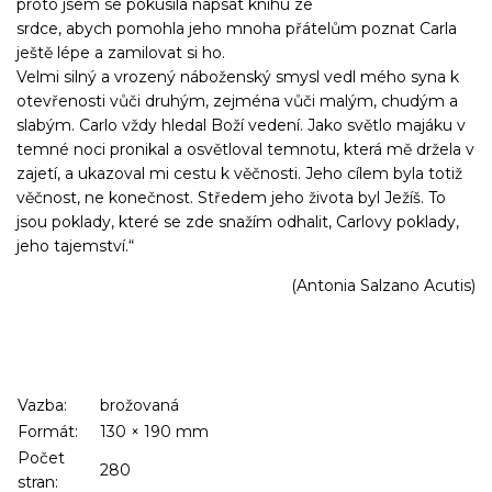
proto jsem se pokusila napsat knihu ze
srdce, abych pomohla jeho mnoha přátelům poznat Carla
ještě lépe a zamilovat si ho.
Velmi silný a vrozený náboženský smysl vedl mého syna k
otevřenosti vůči druhým, zejména vůči malým, chudým a
slabým. Carlo vždy hledal Boží vedení. Jako světlo majáku v
temné noci pronikal a osvětloval temnotu, která mě držela v
zajetí, a ukazoval mi cestu k věčnosti. Jeho cílem byla totiž
věčnost, ne konečnost. Středem jeho života byl Ježíš. To
jsou poklady, které se zde snažím odhalit, Carlovy poklady,
jeho tajemství.“
(Antonia Salzano Acutis)
Vazba:
brožovaná
Formát:
130
×
190
mm
Počet
280
stran: