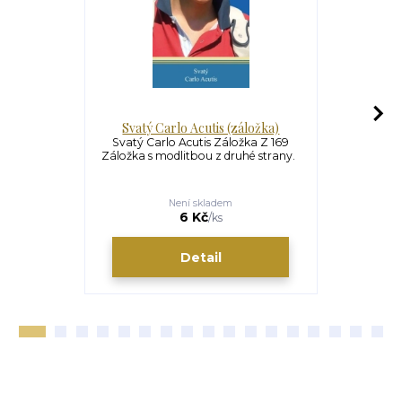
Svatý Carlo Acutis (záložka)
Sva
Svatý Carlo Acutis Záložka Z 169
Svatý Car
Záložka s modlitbou z druhé strany.
Italský teen
2006 
Není skladem
U
249 Kč
6 Kč
/
ks
Detail