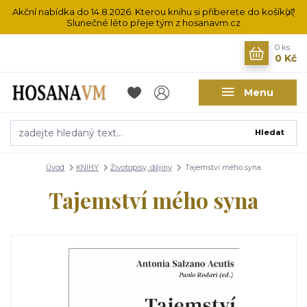
Akční nabídka do 14.8.2026. Kterou knihu si přiberete do košíku?
Slunečné léto přeje tým z hosanavm.cz
0
ks
0 Kč
Menu
Hledat
Úvod
KNIHY
Životopisy, dějiny
Tajemství mého syna
Tajemství mého syna