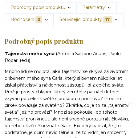
Podrobný popis produktu
Parametry
Hodnocení
0
Související produkty
17
Podrobný popis produktu
Tajemství mého syna
(Antonia Salzano Acutis, Paolo
Rodari (ed.))
Mnoho lidí se mě ptá, jaké tajemství se skrývá za životním
příběhem mého syna Carla, který si během několika let
získal přátelství a náklonnost zástupů lidí z celého světa.
Proč je prostý chlapec, který zemřel v patnácti letech,
vzýván po celém světě s prosbou o přímluvu? Proč ho
církev považuje za svatého? Zkrátka, co je to za „tajemství
světla“, jež ho provází? Mnozí se pokoušeli do tohoto
tajemství proniknout, ale není snadné porozumět člověku,
kterého důvěrně neznáte. Saint-Exupéry napsal, že „to
podstatné, je očím neviditelné a lze to vidět jen srdcem“,