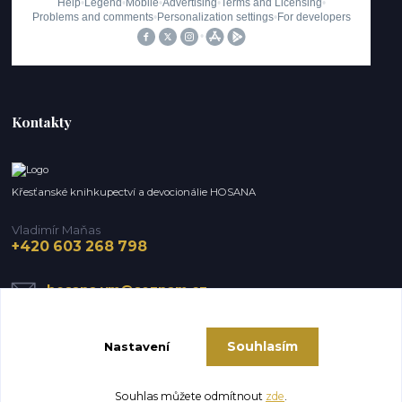
Kontakty
Křesťanské knihkupectví a devocionálie HOSANA
Vladimír Maňas
+420 603 268 798
hosana.vm@seznam.cz
Souhlasím
Nastavení
Souhlas můžete odmítnout
zde
.