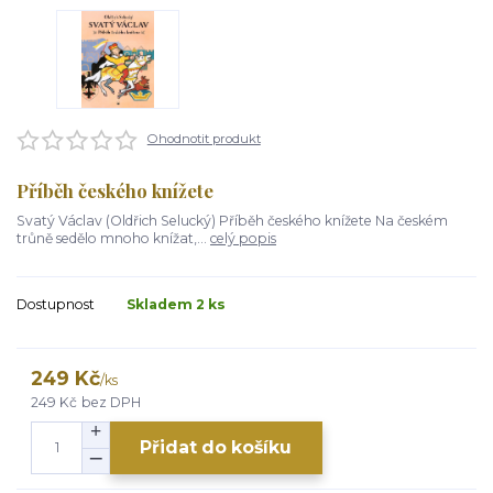
Ohodnotit produkt
Příběh českého knížete
Svatý Václav (Oldřich Selucký) Příběh českého knížete Na českém
trůně sedělo mnoho knížat,...
celý popis
Dostupnost
Skladem 2 ks
249 Kč
/
ks
249 Kč
bez DPH
Přidat do košíku