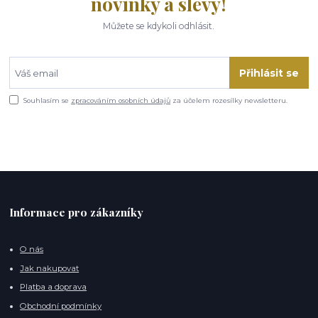
novinky a slevy!
Můžete se kdykoli odhlásit.
Přihlásit se
Souhlasím se
zpracováním osobních údajů
za účelem rozesílky newsletteru.
Informace pro zákazníky
O nás
Jak nakupovat
Platba a doprava
Obchodní podmínky