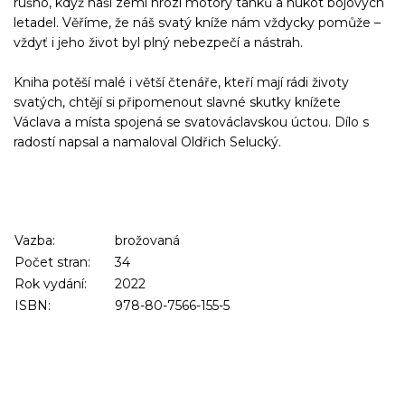
rušno, když naší zemi hrozí motory tanků a hukot bojových
letadel. Věříme, že náš svatý kníže nám vždycky pomůže –
vždyť i jeho život byl plný nebezpečí a nástrah.
Kniha potěší malé i větší čtenáře, kteří mají rádi životy
svatých, chtějí si připomenout slavné skutky knížete
Václava
a místa spojená se svatováclavskou úctou. Dílo s
radostí napsal a namaloval Oldřich Selucký.
Vazba:
brožovaná
Počet stran:
34
Rok vydání:
2022
ISBN:
978-80-7566-155-5