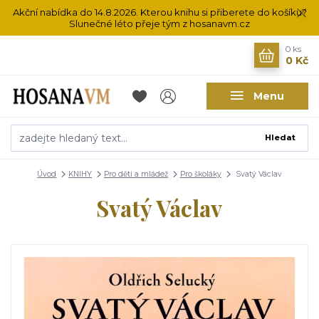
Akční nabídka do 14.8.2026. Kterou knihu si přiberete do košíku?
Slunečné léto přeje tým z hosanavm.cz
0
ks
0 Kč
Menu
Hledat
Úvod
KNIHY
Pro děti a mládež
Pro školáky
Svatý Václav
Svatý Václav