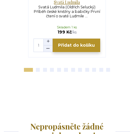
Svatá Ludmila
Svatá Ludmila (Oldřich Selucký)
Svatý Martin
Příběh české kněžny a babičky První
Petra Jank
čtení o svaté Ludmile ...
sám s
Skladem 1 ks
U
199 Kč
199 Kč
/
ks
Přidat do košíku
Nepropásněte žádné