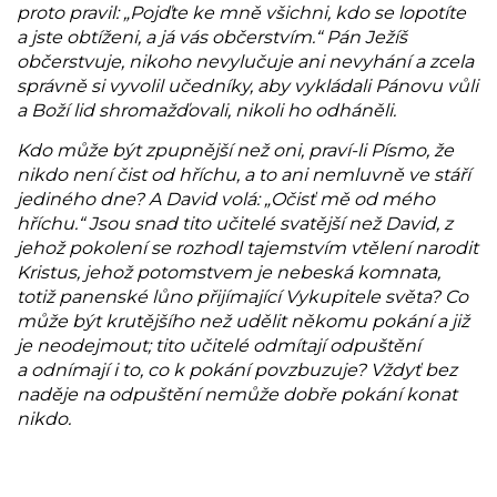
proto pravil: „Pojďte ke mně všichni, kdo se lopotíte
a jste obtíženi, a já vás občerstvím.“ Pán Ježíš
občerstvuje, nikoho nevylučuje ani nevyhání a zcela
správně si vyvolil učedníky, aby vykládali Pánovu vůli
a Boží lid shromažďovali, nikoli ho odháněli.
Kdo může být zpupnější než oni, praví-li Písmo, že
nikdo není čist od hříchu, a to ani nemluvně ve stáří
jediného dne? A David volá: „Očisť mě od mého
hříchu.“ Jsou snad tito učitelé svatější než David, z
jehož pokolení se rozhodl tajemstvím vtělení narodit
Kristus, jehož potomstvem je nebeská komnata,
totiž panenské lůno přijímající Vykupitele světa? Co
může být krutějšího než udělit někomu pokání a již
je neodejmout; tito učitelé odmítají odpuštění
a odnímají i to, co k pokání povzbuzuje? Vždyť bez
naděje na odpuštění nemůže dobře pokání konat
nikdo.