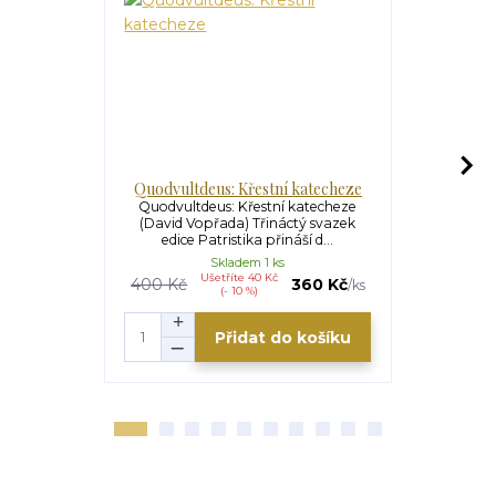
Quodvultdeus: Křestní katecheze
Svatý Augu
Quodvultdeus: Křestní katecheze
Svatý Aug
(David Vopřada) Třináctý svazek
(David V
edice Patristika přináší d...
svazek ed
Skladem 1 ks
Ušetříte 40 Kč
U
400 Kč
360 Kč
285 Kč
/
ks
(- 10 %)
Přidat do košíku