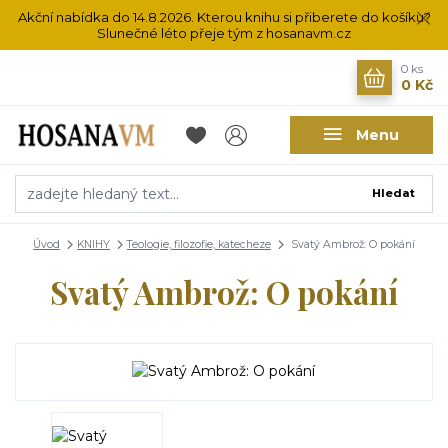
Akční nabídka do 14.8.2026. Kterou knihu si přiberete do košíku?
Slunečné léto přeje tým z hosanavm.cz
0
ks
0 Kč
Menu
Hledat
Úvod
KNIHY
Teologie, filozofie, katecheze
Svatý Ambrož: O pokání
Svatý Ambrož: O pokání