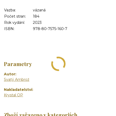
Vazba:
vázaná
Počet stran:
184
Rok vydání:
2023
ISBN:
978-80-7575-160-7
Parametry
Autor
Svatý Ambrož
Nakladatelství
Krystal OP
Zboží zařazeno v kategoriích