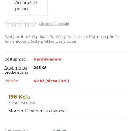
Ohodnotit produkt
Svatý Ambrož: O pokání Patnáctý svazek edice Patristika přináší
komentovaný český překlad ...
celý popis
Dostupnost
Není skladem
Doporučená
245 Kč
prodejní cena
Ušetříte
49 Kč (sleva
20
%)
196 Kč
/
ks
196 Kč
bez DPH
Momentálně není k dispozici
Číslo produktu:
KRY085