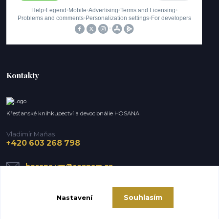
Kontakty
Křesťanské knihkupectví a devocionálie HOSANA
Vladimír Maňas
+420 603 268 798
hosana.vm@seznam.cz
Souhlasím
Nastavení