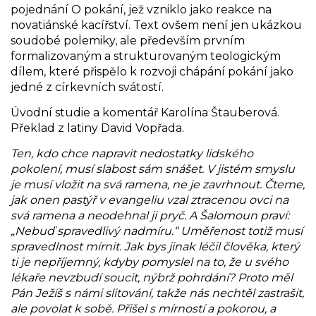
pojednání O pokání, jež vzniklo jako reakce na
novatiánské kacířství. Text ovšem není jen ukázkou
soudobé polemiky, ale především prvním
formalizovaným a strukturovaným teologickým
dílem, které přispělo k rozvoji chápání pokání jako
jedné z církevních svátostí.
Úvodní studie a komentář Karolína Štauberová.
Překlad z latiny David Vopřada.
Ten, kdo chce napravit nedostatky lidského
pokolení, musí slabost sám snášet. V jistém smyslu
je musí vložit na svá ramena, ne je zavrhnout. Čteme,
jak onen pastýř v evangeliu vzal ztracenou ovci na
svá ramena a neodehnal ji pryč. A Šalomoun praví:
„Nebuď spravedlivý nadmíru.“ Uměřenost totiž musí
spravedlnost mírnit. Jak bys jinak léčil člověka, který
ti je nepříjemný, kdyby pomyslel na to, že u svého
lékaře nevzbudí soucit, nýbrž pohrdání? Proto měl
Pán Ježíš s námi slitování, takže nás nechtěl zastrašit,
ale povolat k sobě. Přišel s mírností a pokorou, a