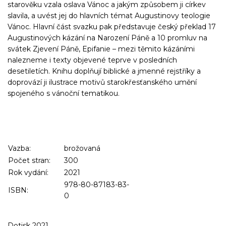
starověku vzala oslava Vánoc a jakým způsobem ji církev
slavila, a uvést jej do hlavních témat Augustinovy teologie
Vánoc. Hlavní část svazku pak představuje český překlad 17
Augustinových kázání na Narození Páně a 10 promluv na
svátek Zjevení Páně, Epifanie – mezi těmito kázáními
nalezneme i texty objevené teprve v posledních
desetiletích. Knihu doplňují biblické a jmenné rejstříky a
doprovází ji ilustrace motivů starokřesťanského umění
spojeného s vánoční tematikou.
Vazba:
brožovaná
Počet stran:
300
Rok vydání:
2021
978-80-87183-83-
ISBN:
0
Dotisk 2021