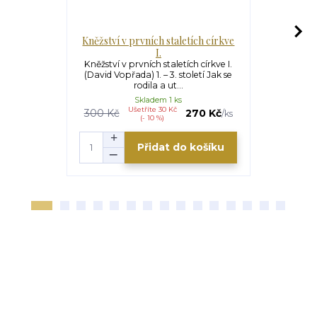
Kněžství v prvních staletích církve
Kněžství v 
I.
Kněžství v prvních staletích církve I.
Kněžství v p
(David Vopřada) 1. – 3. století Jak se
(David Vopřa
rodila a ut...
v
Skladem 1 ks
Ušetříte 30 Kč
U
300 Kč
270 Kč
290 Kč
/
ks
(- 10 %)
Přidat do košíku