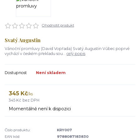
Ohodnotit produkt
Svatý Augustin
Vánoční promluvy (David Vopřada) Svatý Augustin Vůbec poprvé
vychází v českém překladu sou...
celý popis
Dostupnost
Není skladem
345 Kč
/
ks
345 Kč
bez DPH
Momentálně není k dispozici
Číslo produktu:
KRY007
EAN kód:
9788087183830