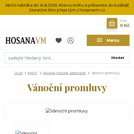
Akční nabídka do 14.8.2026. Kterou knihu si přiberete do košíku?
Slunečné léto přeje tým z hosanavm.cz
0
ks
0 Kč
Menu
Hledat
Úvod
KNIHY
Teologie, filozofie, katecheze
Vánoční promluvy
Vánoční promluvy