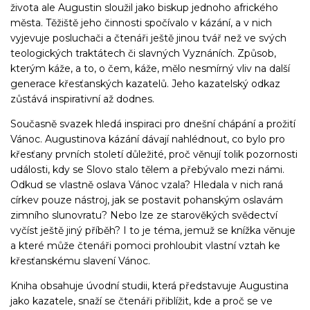
života ale Augustin sloužil jako biskup jednoho afrického
města. Těžiště jeho činnosti spočívalo v kázání, a v nich
vyjevuje posluchači a čtenáři ještě jinou tvář než ve svých
teologických traktátech či slavných Vyznáních. Způsob,
kterým káže, a to, o čem, káže, mělo nesmírný vliv na další
generace křesťanských kazatelů. Jeho kazatelský odkaz
zůstává inspirativní až dodnes.
Současně svazek hledá inspiraci pro dnešní chápání a prožití
Vánoc. Augustinova kázání dávají nahlédnout, co bylo pro
křesťany prvních století důležité, proč věnují tolik pozornosti
události, kdy se Slovo stalo tělem a přebývalo mezi námi.
Odkud se vlastně oslava Vánoc vzala? Hledala v nich raná
církev pouze nástroj, jak se postavit pohanským oslavám
zimního slunovratu? Nebo lze ze starověkých svědectví
vyčíst ještě jiný příběh? I to je téma, jemuž se knížka věnuje
a které může čtenáři pomoci prohloubit vlastní vztah ke
křesťanskému slavení Vánoc.
Kniha obsahuje úvodní studii, která představuje Augustina
jako kazatele, snaží se čtenáři přiblížit, kde a proč se ve