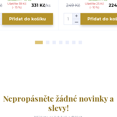
Ušetříte 59 Kč
Ušetříte 25 Kč
č
331 Kč
249 Kč
224
/
ks
(- 15 %)
(- 10 %)
Přidat do košíku
Přidat do ko
Nepropásněte žádné novinky a
slevy!