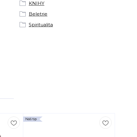
KNIHY
Beletrie
Spiritualita
Náš tip