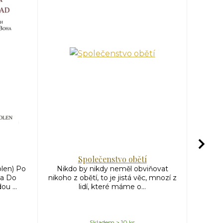
Společenstvo obětí
Raym
ro
len) Po
Nikdo by nikdy neměl obviňovat
a Do
nikoho z obětí, to je jistá věc, mnozí z
Ray
ou ...
lidí, které máme o...
libano
k
Skladem > 10 ks