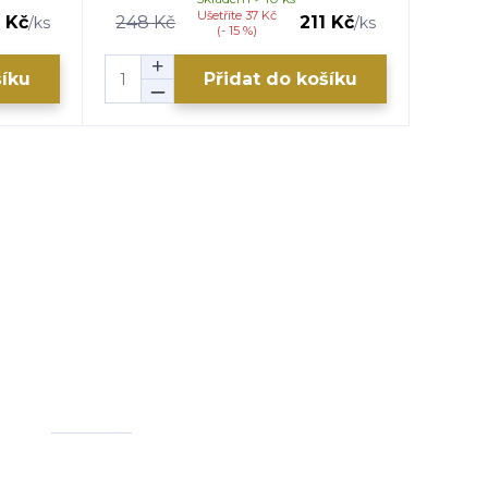
Ušetříte 37 Kč
 Kč
248 Kč
211 Kč
/
ks
/
ks
(- 15 %)
šíku
Přidat do košíku