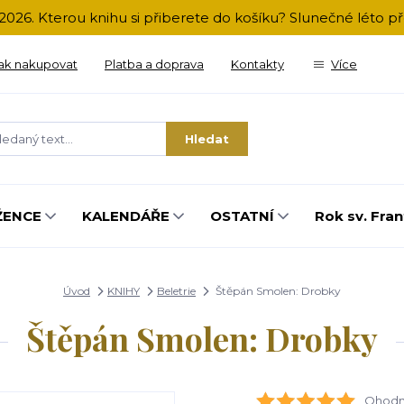
2026. Kterou knihu si přiberete do košíku? Slunečné léto 
ak nakupovat
Platba a doprava
Kontakty
Více
Hledat
ŽENCE
KALENDÁŘE
OSTATNÍ
Rok sv. Fran
Úvod
KNIHY
Beletrie
Štěpán Smolen: Drobky
Štěpán Smolen: Drobky
Ohodno