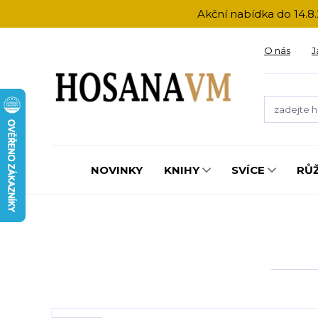
Akční nabídka do 14.8.
O nás
J
NOVINKY
KNIHY
SVÍCE
RŮ