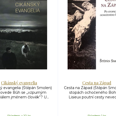
Cikánský evangelia
Cesta na Západ
ý evangelia (Štěpán Smolen)
Cesta na Západ (Štěpán Smo
dovede Bůh se „vzpurným
stopách ochočeného Boh
iálem jménem člověk“? U...
Lisieux poutní cesty neved
Skladem > 10 ks
Skladem 1 ks