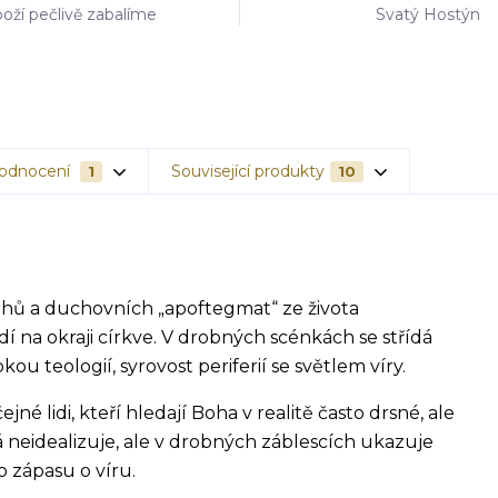
oží pečlivě zabalíme
Svatý Hostýn
odnocení
Související produkty
1
10
ehů a duchovních „apoftegmat“ ze života
idí na okraji církve. V drobných scénkách se střídá
u teologií, syrovost periferií se světlem víry.
é lidi, kteří hledají Boha v realitě často drsné, ale
 neidealizuje, ale v drobných záblescích ukazuje
o zápasu o víru.