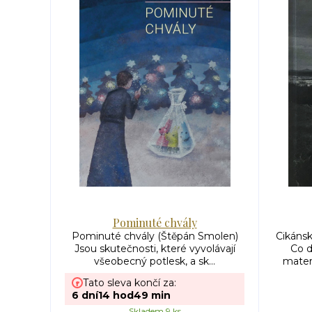
Pominuté chvály
Pominuté chvály (Štěpán Smolen)
Cikánsk
Jsou skutečnosti, které vyvolávají
Co 
všeobecný potlesk, a sk...
mater
Tato sleva končí za:
6
dní
14
hod
49
min
Skladem 9 ks