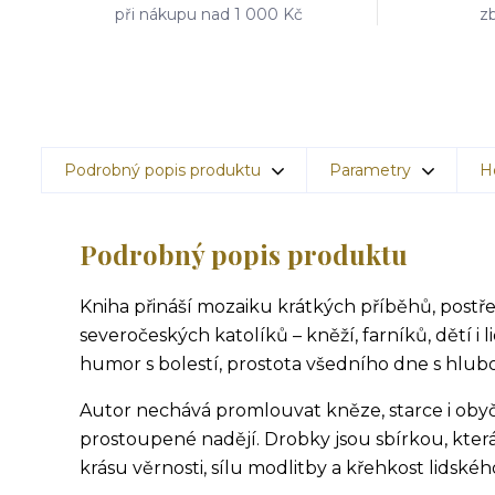
při nákupu nad 1 000 Kč
zb
Podrobný popis produktu
Parametry
H
Podrobný popis produktu
Kniha přináší mozaiku krátkých příběhů, postř
severočeských katolíků – kněží, farníků, dětí i l
humor s bolestí, prostota všedního dne s hluboko
Autor nechává promlouvat kněze, starce i obyčejn
prostoupené nadějí. Drobky jsou sbírkou, která
krásu věrnosti, sílu modlitby a křehkost lidskéh