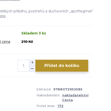
krátkých příběhů, postřehů a duchovních „apoftegmat“
opis
Skladem 3 ks
í cena
210 Kč
Přidat do košíku
EAN kód:
9788072953585
Nakladatelství:
nakladatelství
Cesta
Počet stran:
172