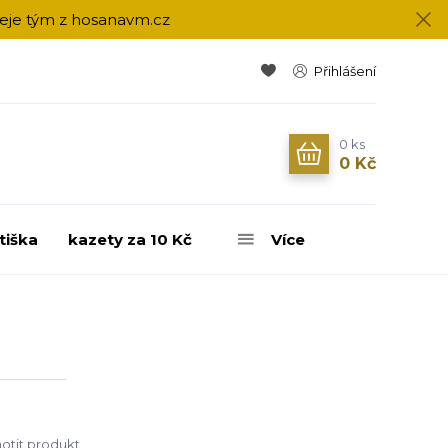
přeje tým z hosanavm.cz
Přihlášení
0
ks
0 Kč
tiška
kazety za 10 Kč
Více
tit produkt