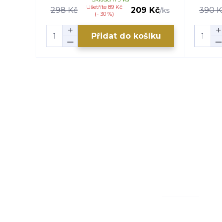
Ušetříte 89 Kč
298 Kč
209 Kč
390 K
/
ks
(- 30 %)
Přidat do košíku