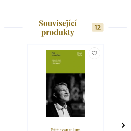
Související
12
produkty
Páté evangelium
Nemoc