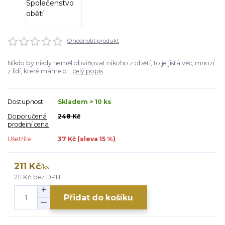
Ohodnotit produkt
Nikdo by nikdy neměl obviňovat nikoho z obětí, to je jistá věc, mnozí
z lidí, které máme o...
celý popis
Dostupnost
Skladem > 10 ks
Doporučená
248 Kč
prodejní cena
Ušetříte
37 Kč (sleva
15
%)
211 Kč
/
ks
211 Kč
bez DPH
Přidat do košíku