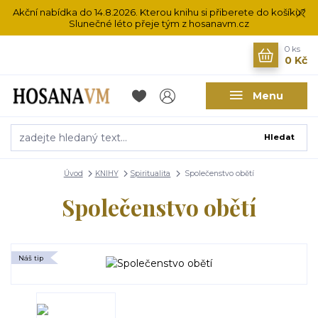
Akční nabídka do 14.8.2026. Kterou knihu si přiberete do košíku?
Slunečné léto přeje tým z hosanavm.cz
0
ks
0 Kč
Menu
Hledat
Úvod
KNIHY
Spiritualita
Společenstvo obětí
Společenstvo obětí
Náš tip