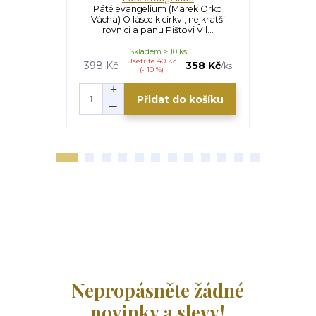
Páté evangelium (Marek Orko
Nemocí stal
Vácha) O lásce k církvi, nejkratší
Vácha) Text
rovnici a panu Pištovi V l...
je zp
Skladem > 10 ks
Ušetříte 40 Kč
U
398 Kč
358 Kč
330 Kč
/
ks
(- 10 %)
Přidat do košíku
Nepropásněte žádné
novinky a slevy!