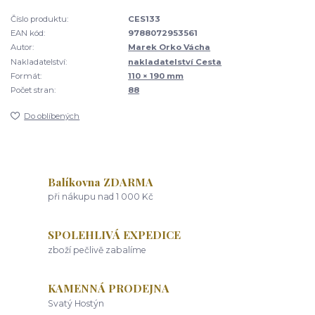
Číslo produktu:
CES133
EAN kód:
9788072953561
Autor:
Marek Orko Vácha
Nakladatelství:
nakladatelství Cesta
Formát:
110 × 190 mm
Počet stran:
88
Do oblíbených
Balíkovna ZDARMA
při nákupu nad 1 000 Kč
SPOLEHLIVÁ EXPEDICE
zboží pečlivě zabalíme
KAMENNÁ PRODEJNA
Svatý Hostýn