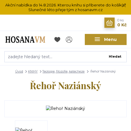
Akční nabídka do 14.8.2026. Kterou knihu si přiberete do košíku?
Slunečné léto přeje tým z hosanavm.cz
0
ks
0 Kč
Menu
Hledat
Úvod
KNIHY
Teologie, filozofie, katecheze
Řehoř Naziánský
Řehoř Naziánský