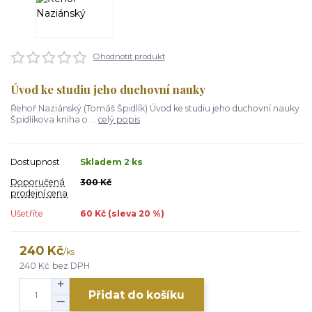
Ohodnotit produkt
Úvod ke studiu jeho duchovní nauky
Řehoř Naziánský (Tomáš Špidlík) Úvod ke studiu jeho duchovní nauky
Špidlíkova kniha o ...
celý popis
Dostupnost
Skladem 2 ks
Doporučená
300 Kč
prodejní cena
Ušetříte
60 Kč (sleva
20
%)
240 Kč
/
ks
240 Kč
bez DPH
Přidat do košíku