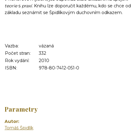
teorie
s
praxí
. Knihu lze doporučit každému, kdo se chce od
základu seznámit se Špidlíkovým duchovním odkazem.
Vazba:
vázaná
Počet stran:
332
Rok vydání:
2010
ISBN:
978-80-7412-051-0
Parametry
Autor
Tomáš Špidlík