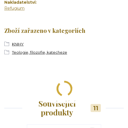
Nakladatelství
Refugium
Zboží zařazeno v kategoriích
KNIHY
Teologie, filozofie, katecheze
Související
11
produkty