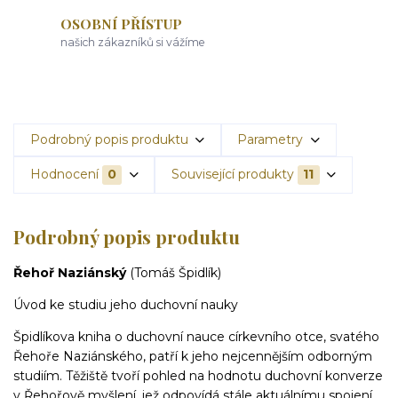
OSOBNÍ PŘÍSTUP
našich zákazníků si vážíme
Podrobný popis produktu
Parametry
Hodnocení
0
Související produkty
11
Podrobný popis produktu
Řehoř Naziánský
(Tomáš Špidlík)
Úvod ke studiu jeho duchovní nauky
Špidlíkova kniha o duchovní nauce církevního otce, svatého
Řehoře Naziánského, patří k jeho nejcennějším odborným
studiím. Těžiště tvoří pohled na hodnotu duchovní konverze
v Řehořově myšlení, jež odpovídá stále aktuálnímu spojení