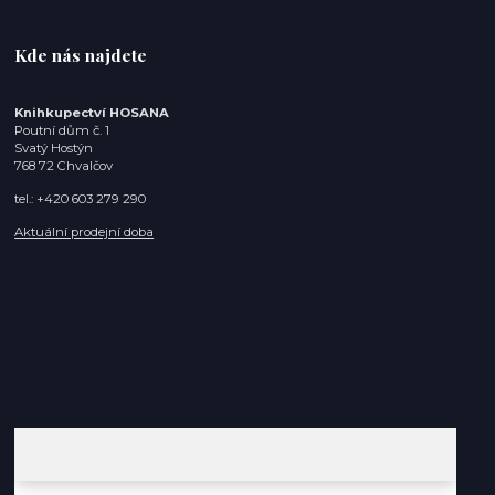
Kde nás najdete
Knihkupectví HOSANA
Poutní dům č. 1
Svatý Hostýn
768 72 Chvalčov
tel.: +420 603 279 290
Aktuální prodejní doba