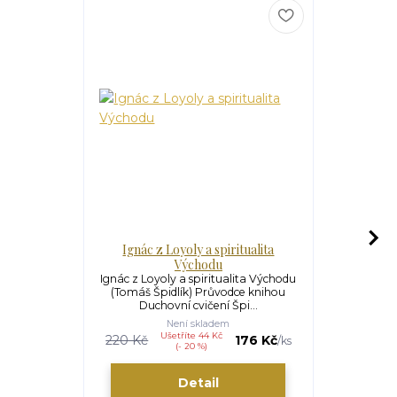
Ignác z Loyoly a spiritualita
P
Východu
Prameny s
Duchovní 
Ignác z Loyoly a spiritualita Východu
činnost B
(Tomáš Špidlík) Průvodce knihou
Duchovní cvičení Špi...
Není skladem
Ušetříte 44 Kč
U
220 Kč
176 Kč
290 Kč
/
ks
(- 20 %)
Detail