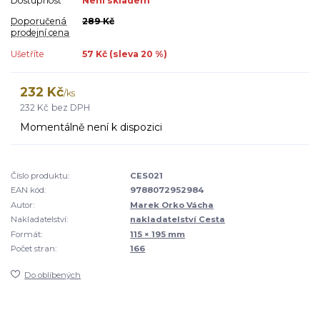
Dostupnost
Není skladem
Doporučená
289 Kč
prodejní cena
Ušetříte
57 Kč (sleva
20
%)
232 Kč
/
ks
232 Kč
bez DPH
Momentálně není k dispozici
Číslo produktu:
CES021
EAN kód:
9788072952984
Autor:
Marek Orko Vácha
Nakladatelství:
nakladatelství Cesta
Formát:
115 × 195 mm
Počet stran:
166
Do oblíbených