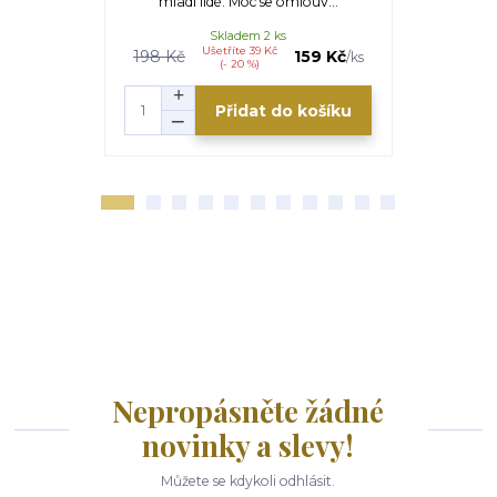
mladí lidé. Moc se omlouv...
odpovědnos
Skladem 2 ks
Ušetříte 39 Kč
U
198 Kč
159 Kč
235 Kč
/
ks
(- 20 %)
Přidat do košíku
Nepropásněte žádné
novinky a slevy!
Můžete se kdykoli odhlásit.