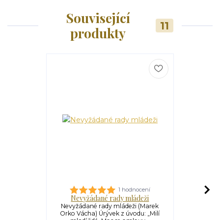
Související
11
produkty
1 hodnocení
Nevyžádané rady mládeži
Neu
Nevyžádané rady mládeži (Marek
Neumělců
Orko Vácha) Úrývek z úvodu: „Milí
Vácha) V 