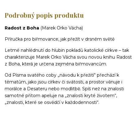
Podrobný popis produktu
Radost z Boha
(Marek Orko Vácha)
Příručka pro biřmovance, jak přežít v drsném světě
Letmé nahlédnutí do hlubin pokladů katolické církve – tak
charakterizuje Marek Orko Vácha svou novou knihu Radost
z Boha, která je určena zejména biřmovancům.
Od Písma svatého coby „návodu k přežití“ přechází k
tématům, jako jsou církev či svátosti, a prostor věnuje i
morálce a Desateru nebo modlitbě. Spíš než na znalosti
samotné přitom apeluje na „znalosti kryté životem“,
„znalosti, které se osvědčí v každodennosti“.