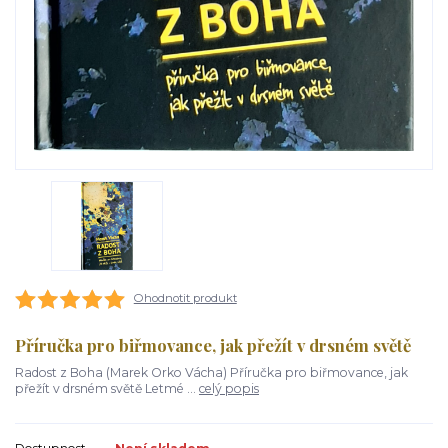
Ohodnotit produkt
Příručka pro biřmovance, jak přežít v drsném světě
Radost z Boha (Marek Orko Vácha) Příručka pro biřmovance, jak
přežít v drsném světě Letmé ...
celý popis