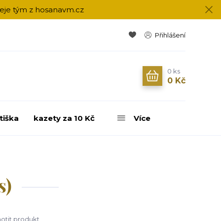
přeje tým z hosanavm.cz
Přihlášení
0
ks
0 Kč
tiška
kazety za 10 Kč
Více
s)
tit produkt