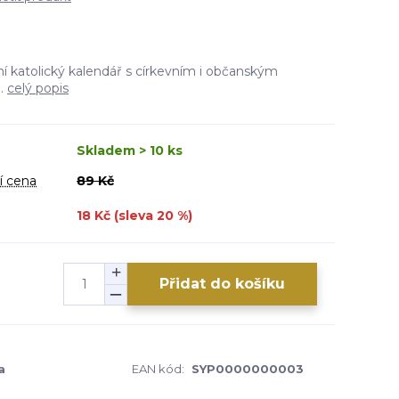
í katolický kalendář s církevním i občanským
..
celý popis
Skladem > 10 ks
í cena
89 Kč
18 Kč (sleva
20
%)
Přidat do košíku
a
EAN kód:
SYP0000000003