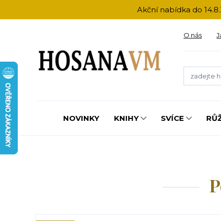
Akční nabídka do 14.8.
O nás
J
NOVINKY
KNIHY
SVÍCE
RŮ
P