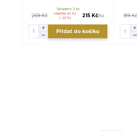
Skladem 2 ks
Ušetříte 54 Kč
269 Kč
215 Kč
89 K
/
ks
(- 20 %)
Přidat do košíku