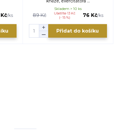
kněze, exercitátora ...
Skladem > 10 ks
Ušetříte 13 Kč
 Kč
89 Kč
76 Kč
89 K
/
ks
/
ks
(- 15 %)
šíku
Přidat do košíku