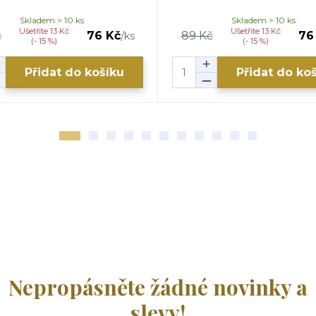
Skladem > 10 ks
Skladem > 10 ks
Ušetříte 13 Kč
Ušetříte 13 Kč
č
76 Kč
89 Kč
76
/
ks
(- 15 %)
(- 15 %)
Přidat do košíku
Přidat do ko
Nepropásněte žádné novinky a
slevy!