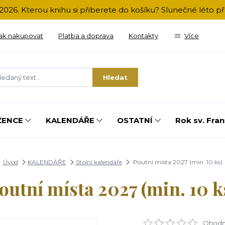
2026. Kterou knihu si přiberete do košíku? Slunečné léto 
ak nakupovat
Platba a doprava
Kontakty
Více
Hledat
ŽENCE
KALENDÁŘE
OSTATNÍ
Rok sv. Fran
Úvod
KALENDÁŘE
Stolní kalendáře
Poutní místa 2027 (min. 10 ks)
outní místa 2027 (min. 10 k
Ohodno